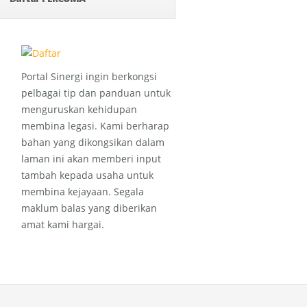
Portal Sinergi ingin berkongsi
pelbagai tip dan panduan untuk
menguruskan kehidupan
membina legasi. Kami berharap
bahan yang dikongsikan dalam
laman ini akan memberi input
tambah kepada usaha untuk
membina kejayaan. Segala
maklum balas yang diberikan
amat kami hargai.