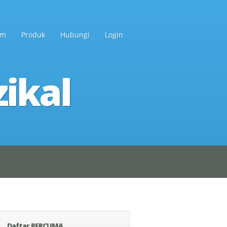
am
Produk
Hubungi
Login
zikal
Daftar PERCUMA