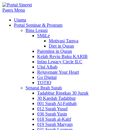
Pages Menu
Utama
Portal Seminar & Program
Bina Legasi
SMiLe
Motivasi Taqwa
Diet in Quran
Parenting in Quran
Kelab Reviu Buku KARIB
Infaq Legacy Circle ILC
Ulul Albab
Rejuvenate Your Heart
Go Digital
TOTIQ
Senarai Ibrah Surah
Tadabbur Ringkas 30 Juzuk
30 Kaedah Tadabbur
001 Surah Al-Fatihah
012 Surah Yusuf
036 Surah Yasin
018 Surah al-Kahf
019 Surah Maryam
031 Surah Luqman