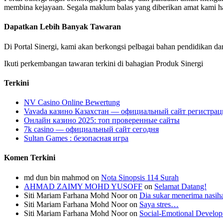
membina kejayaan. Segala maklum balas yang diberikan amat kami ha
Dapatkan Lebih Banyak Tawaran
Di Portal Sinergi, kami akan berkongsi pelbagai bahan pendidikan dar
Ikuti perkembangan tawaran terkini di bahagian Produk Sinergi
Terkini
NV Casino Online Bewertung
Vavada казино Казахстан — официальный сайт регистрац
Онлайн казино 2025: топ проверенные сайты
7k casino — официальный сайт сегодня
Sultan Games : безопасная игра
Komen Terkini
md dun bin mahmod
on
Nota Sinopsis 114 Surah
AHMAD ZAIMY MOHD YUSOFF
on
Selamat Datang!
Siti Mariam Farhana Mohd Noor
on
Dia sukar menerima nasi
Siti Mariam Farhana Mohd Noor
on
Saya stres…
Siti Mariam Farhana Mohd Noor
on
Social-Emotional Develo