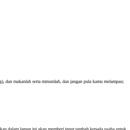
ng), dan makanlah serta minumlah, dan jangan pula kamu melampau;
ikan dalam laman ini akan memberi input tambah kepada usaha untuk