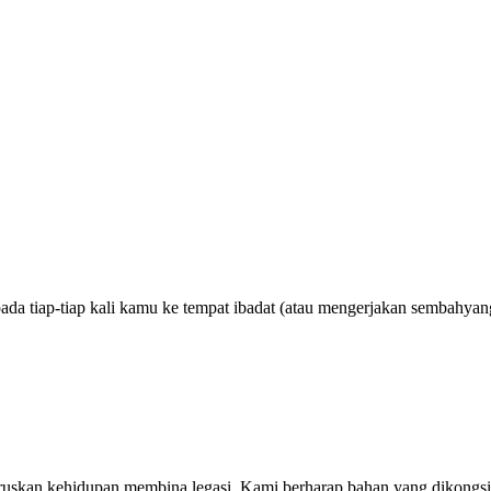
da tiap-tiap kali kamu ke tempat ibadat (atau mengerjakan sembahya
guruskan kehidupan membina legasi. Kami berharap bahan yang dikongs