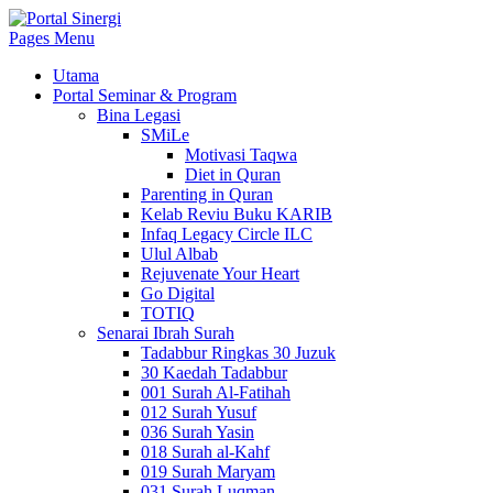
Pages Menu
Utama
Portal Seminar & Program
Bina Legasi
SMiLe
Motivasi Taqwa
Diet in Quran
Parenting in Quran
Kelab Reviu Buku KARIB
Infaq Legacy Circle ILC
Ulul Albab
Rejuvenate Your Heart
Go Digital
TOTIQ
Senarai Ibrah Surah
Tadabbur Ringkas 30 Juzuk
30 Kaedah Tadabbur
001 Surah Al-Fatihah
012 Surah Yusuf
036 Surah Yasin
018 Surah al-Kahf
019 Surah Maryam
031 Surah Luqman