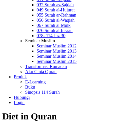
032 Surah as-Sajdah
049 Surah al-Hujurat
055 Surah ar-Rahman
056 Surah al-Waqiah
067 Surah al-Mulk
076 Surah al-Insaan
078- 114 Juz 30
Seminar Muslim
Seminar Muslim 2012
Seminar Muslim 2013
Seminar Muslim 2014
Seminar Muslim 2015
Transformasi Ramadan
Aku Cinta Quran
Produk
E-Learning
Buku
Sinopsis 114 Surah
Hubungi
Login
Diet in Quran