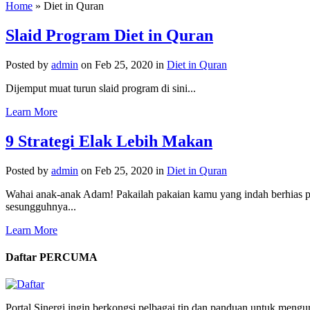
Home
»
Diet in Quran
Slaid Program Diet in Quran
Posted by
admin
on Feb 25, 2020 in
Diet in Quran
Dijemput muat turun slaid program di sini...
Learn More
9 Strategi Elak Lebih Makan
Posted by
admin
on Feb 25, 2020 in
Diet in Quran
Wahai anak-anak Adam! Pakailah pakaian kamu yang indah berhias pa
sesungguhnya...
Learn More
Daftar PERCUMA
Portal Sinergi ingin berkongsi pelbagai tip dan panduan untuk men