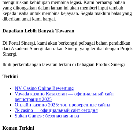
menguruskan kehidupan membina legasi. Kami berharap bahan
yang dikongsikan dalam laman ini akan memberi input tambah
kepada usaha untuk membina kejayaan. Segala maklum balas yang
diberikan amat kami hargai.
Dapatkan Lebih Banyak Tawaran
Di Portal Sinergi, kami akan berkongsi pelbagai bahan pendidikan
dari Akademi Sinergi dan rakan Sinergi yang terlibat dengan Projek
Sinergi.
Ikuti perkembangan tawaran terkini di bahagian Produk Sinergi
Terkini
NV Casino Online Bewertung
Vavada казино Казахстан — официальный сайт
регистрация 2025
Онлайн казино 2025: топ проверенные сайты
7k casino — официальный сайт сегодня
Sultan Games : безопасная игра
Komen Terkini