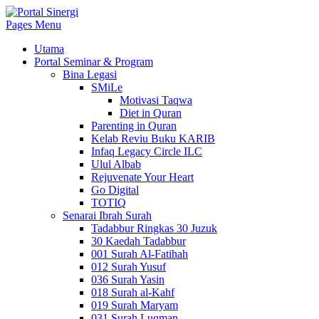
Pages Menu
Utama
Portal Seminar & Program
Bina Legasi
SMiLe
Motivasi Taqwa
Diet in Quran
Parenting in Quran
Kelab Reviu Buku KARIB
Infaq Legacy Circle ILC
Ulul Albab
Rejuvenate Your Heart
Go Digital
TOTIQ
Senarai Ibrah Surah
Tadabbur Ringkas 30 Juzuk
30 Kaedah Tadabbur
001 Surah Al-Fatihah
012 Surah Yusuf
036 Surah Yasin
018 Surah al-Kahf
019 Surah Maryam
031 Surah Luqman