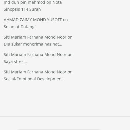
md dun bin mahmod
on
Nota
Sinopsis 114 Surah
AHMAD ZAIMY MOHD YUSOFF
on
Selamat Datang!
Siti Mariam Farhana Mohd Noor
on
Dia sukar menerima nasihat…
Siti Mariam Farhana Mohd Noor
on
Saya stres…
Siti Mariam Farhana Mohd Noor
on
Social-Emotional Development