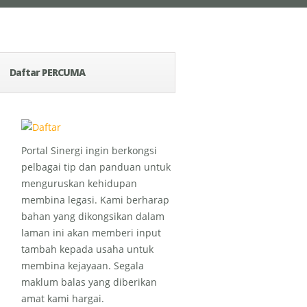
Daftar PERCUMA
Portal Sinergi ingin berkongsi
pelbagai tip dan panduan untuk
menguruskan kehidupan
membina legasi. Kami berharap
bahan yang dikongsikan dalam
laman ini akan memberi input
tambah kepada usaha untuk
membina kejayaan. Segala
maklum balas yang diberikan
amat kami hargai.