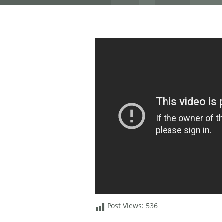
Post Views:
536