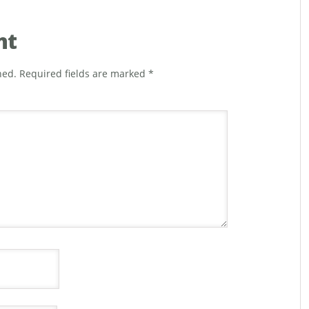
nt
hed.
Required fields are marked
*