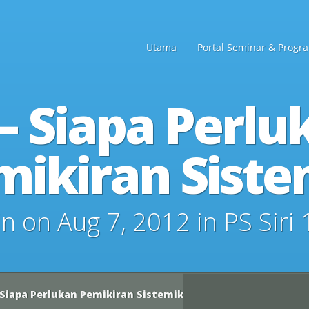
Utama
Portal Seminar & Progr
 – Siapa Perlu
mikiran Siste
in
on Aug 7, 2012 in
PS Siri 
 Siapa Perlukan Pemikiran Sistemik