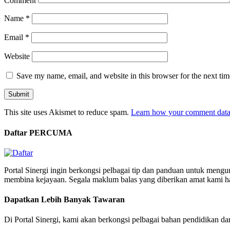
Comment
Name
*
Email
*
Website
Save my name, email, and website in this browser for the next ti
This site uses Akismet to reduce spam.
Learn how your comment data 
Daftar PERCUMA
Portal Sinergi ingin berkongsi pelbagai tip dan panduan untuk men
membina kejayaan. Segala maklum balas yang diberikan amat kami ha
Dapatkan Lebih Banyak Tawaran
Di Portal Sinergi, kami akan berkongsi pelbagai bahan pendidikan dar