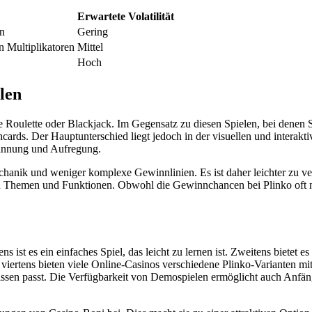
Erwartete Volatilität
en
Gering
 Multiplikatoren
Mittel
Hoch
len
ie Roulette oder Blackjack. Im Gegensatz zu diesen Spielen, bei denen 
chcards. Der Hauptunterschied liegt jedoch in der visuellen und interakt
pannung und Aufregung.
chanik und weniger komplexe Gewinnlinien. Es ist daher leichter zu ver
 an Themen und Funktionen. Obwohl die Gewinnchancen bei Plinko oft ni
ns ist es ein einfaches Spiel, das leicht zu lernen ist. Zweitens bietet 
d viertens bieten viele Online-Casinos verschiedene Plinko-Varianten 
nissen passt. Die Verfügbarkeit von Demospielen ermöglicht auch Anfän