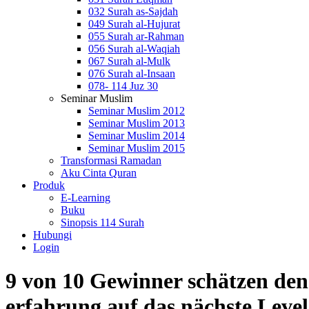
032 Surah as-Sajdah
049 Surah al-Hujurat
055 Surah ar-Rahman
056 Surah al-Waqiah
067 Surah al-Mulk
076 Surah al-Insaan
078- 114 Juz 30
Seminar Muslim
Seminar Muslim 2012
Seminar Muslim 2013
Seminar Muslim 2014
Seminar Muslim 2015
Transformasi Ramadan
Aku Cinta Quran
Produk
E-Learning
Buku
Sinopsis 114 Surah
Hubungi
Login
9 von 10 Gewinner schätzen den
erfahrung auf das nächste Leve