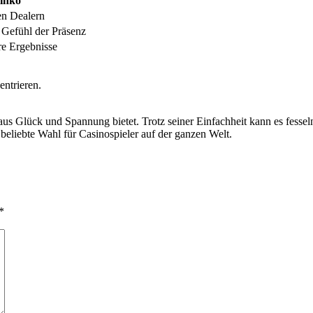
inko
ten Dealern
 Gefühl der Präsenz
re Ergebnisse
entrieren.
 aus Glück und Spannung bietet. Trotz seiner Einfachheit kann es fesseln
beliebte Wahl für Casinospieler auf der ganzen Welt.
*