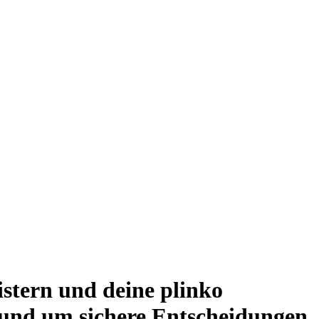
stern und deine plinko
rund um sichere Entscheidungen