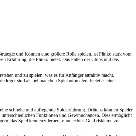
Strategie und Können eine größere Rolle spielen, ist Plinko stark vom
iven Erfahrung, die Plinko bietet. Das Fallen der Chips und das
stehen und zu spielen, was es für Anfänger attraktiv macht.
edriger sind als bei manchen Spielautomaten, bietet es eine
es eine schnelle und aufregende Spielerfahrung. Drittens können Spieler
mit unterschiedlichen Funktionen und Gewinnchancen. Dies ermöglicht
gern, das Spiel kennenzulernen, ohne echtes Geld riskieren zu