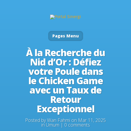
Pages Menu
À la Recherche du
Nid d’Or : Défiez
votre Poule dans
le Chicken Game
avec un Taux de
Retour
Exceptionnel
Posted by
Wan Fahmi
on Mar 11, 2025
in
Umum
|
0 comments