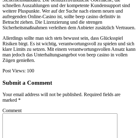
schnellen Auszahlungen und der kompetente Kundensupport sind
weitere Pluspunkte. Wer auf der Suche nach einem neuen und
aufregenden Online-Casino ist, sollte beep casino definitiv in
Betracht ziehen. Die Lizenzierung und die strengen
Sicherheitsmaßnahmen verleihen dem Anbieter zusätzlich Vertrauen.
Allerdings sollte man sich stets bewusst sein, dass Glücksspiel
Risiken birgt. Es ist wichtig, verantwortungsvoll zu spielen und sich
klare Limits zu setzen. Mit einem verantwortungsvollen Ansatz kann
man jedoch das Unterhaltungsangebot von beep casino in vollen
Zügen genießen.
Post Views:
100
Submit a Comment
Your email address will not be published.
Required fields are
marked
*
Comment