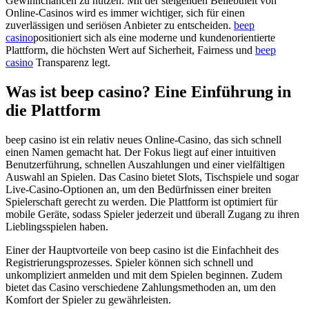
Gewinnchancen zu nutzen. Mit der steigenden Beliebtheit von
Online-Casinos wird es immer wichtiger, sich für einen
zuverlässigen und seriösen Anbieter zu entscheiden.
beep
casino
positioniert sich als eine moderne und kundenorientierte
Plattform, die höchsten Wert auf Sicherheit, Fairness und
beep
casino
Transparenz legt.
Was ist beep casino? Eine Einführung in
die Plattform
beep casino ist ein relativ neues Online-Casino, das sich schnell
einen Namen gemacht hat. Der Fokus liegt auf einer intuitiven
Benutzerführung, schnellen Auszahlungen und einer vielfältigen
Auswahl an Spielen. Das Casino bietet Slots, Tischspiele und sogar
Live-Casino-Optionen an, um den Bedürfnissen einer breiten
Spielerschaft gerecht zu werden. Die Plattform ist optimiert für
mobile Geräte, sodass Spieler jederzeit und überall Zugang zu ihren
Lieblingsspielen haben.
Einer der Hauptvorteile von beep casino ist die Einfachheit des
Registrierungsprozesses. Spieler können sich schnell und
unkompliziert anmelden und mit dem Spielen beginnen. Zudem
bietet das Casino verschiedene Zahlungsmethoden an, um den
Komfort der Spieler zu gewährleisten.