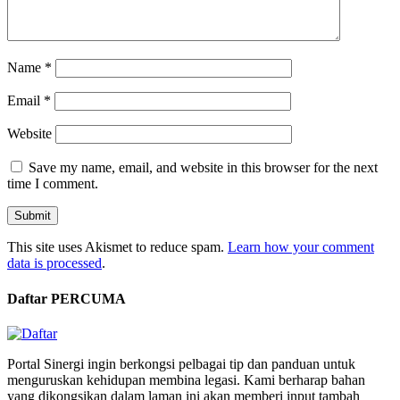
Name
*
Email
*
Website
Save my name, email, and website in this browser for the next
time I comment.
This site uses Akismet to reduce spam.
Learn how your comment
data is processed
.
Daftar PERCUMA
Portal Sinergi ingin berkongsi pelbagai tip dan panduan untuk
menguruskan kehidupan membina legasi. Kami berharap bahan
yang dikongsikan dalam laman ini akan memberi input tambah