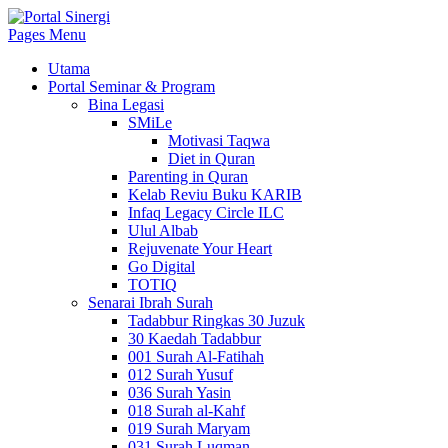
Pages Menu
Utama
Portal Seminar & Program
Bina Legasi
SMiLe
Motivasi Taqwa
Diet in Quran
Parenting in Quran
Kelab Reviu Buku KARIB
Infaq Legacy Circle ILC
Ulul Albab
Rejuvenate Your Heart
Go Digital
TOTIQ
Senarai Ibrah Surah
Tadabbur Ringkas 30 Juzuk
30 Kaedah Tadabbur
001 Surah Al-Fatihah
012 Surah Yusuf
036 Surah Yasin
018 Surah al-Kahf
019 Surah Maryam
031 Surah Luqman