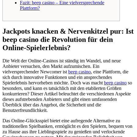
Fazit: beep casino – Eine vielversprechende
Plattform?
Jackpots knacken & Nervenkitzel pur: Ist
beep casino die Revolution für dein
Online-Spielerlebnis?
Die Welt der Online-Casinos ist ständig im Wandel, und neue
Anbieter versuchen, den Markt aufzumischen. Ein
vielversprechender Newcomer ist
beep casino
, eine Plattform, die
sich durch innovative Funktionen und ein ansprechendes
Spielerlebnis hervorheben möchte. Doch was macht
beep casino
so
besonders, und kann es tatsächlich mit den etablierten Größen
konkurrieren? Dieser Artikel beleuchtet die verschiedenen Aspekte
dieses aufstrebenden Anbieters und gibt einen umfassenden
Überblick über das Angebot, die Sicherheit und die
Benutzerfreundlichkeit.
Das Online-Glücksspiel bietet eine aufregende Alternative zu
traditionellen Spielbanken, ermöglicht es den Spielern, bequem von
zu Hause aus ihre Lieblingsspiele zu genießen und verlockende