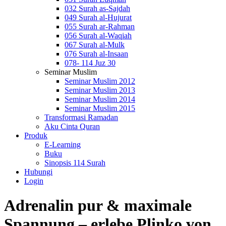
032 Surah as-Sajdah
049 Surah al-Hujurat
055 Surah ar-Rahman
056 Surah al-Waqiah
067 Surah al-Mulk
076 Surah al-Insaan
078- 114 Juz 30
Seminar Muslim
Seminar Muslim 2012
Seminar Muslim 2013
Seminar Muslim 2014
Seminar Muslim 2015
Transformasi Ramadan
Aku Cinta Quran
Produk
E-Learning
Buku
Sinopsis 114 Surah
Hubungi
Login
Adrenalin pur & maximale
Spannung – erlebe Plinko von