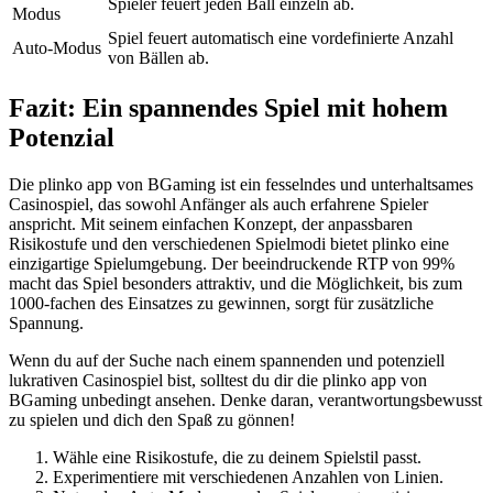
Spieler feuert jeden Ball einzeln ab.
Modus
Spiel feuert automatisch eine vordefinierte Anzahl
Auto-Modus
von Bällen ab.
Fazit: Ein spannendes Spiel mit hohem
Potenzial
Die plinko app von BGaming ist ein fesselndes und unterhaltsames
Casinospiel, das sowohl Anfänger als auch erfahrene Spieler
anspricht. Mit seinem einfachen Konzept, der anpassbaren
Risikostufe und den verschiedenen Spielmodi bietet plinko eine
einzigartige Spielumgebung. Der beeindruckende RTP von 99%
macht das Spiel besonders attraktiv, und die Möglichkeit, bis zum
1000-fachen des Einsatzes zu gewinnen, sorgt für zusätzliche
Spannung.
Wenn du auf der Suche nach einem spannenden und potenziell
lukrativen Casinospiel bist, solltest du dir die plinko app von
BGaming unbedingt ansehen. Denke daran, verantwortungsbewusst
zu spielen und dich den Spaß zu gönnen!
Wähle eine Risikostufe, die zu deinem Spielstil passt.
Experimentiere mit verschiedenen Anzahlen von Linien.