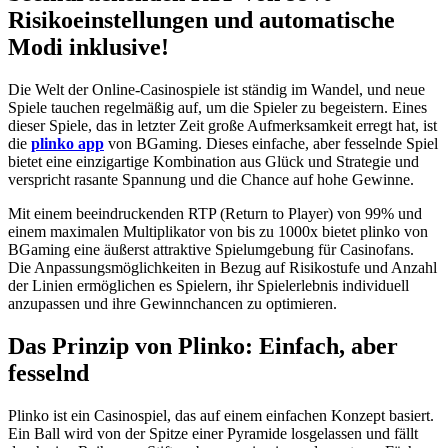
Risikoeinstellungen und automatische
Modi inklusive!
Die Welt der Online-Casinospiele ist ständig im Wandel, und neue
Spiele tauchen regelmäßig auf, um die Spieler zu begeistern. Eines
dieser Spiele, das in letzter Zeit große Aufmerksamkeit erregt hat, ist
die
plinko app
von BGaming. Dieses einfache, aber fesselnde Spiel
bietet eine einzigartige Kombination aus Glück und Strategie und
verspricht rasante Spannung und die Chance auf hohe Gewinne.
Mit einem beeindruckenden RTP (Return to Player) von 99% und
einem maximalen Multiplikator von bis zu 1000x bietet plinko von
BGaming eine äußerst attraktive Spielumgebung für Casinofans.
Die Anpassungsmöglichkeiten in Bezug auf Risikostufe und Anzahl
der Linien ermöglichen es Spielern, ihr Spielerlebnis individuell
anzupassen und ihre Gewinnchancen zu optimieren.
Das Prinzip von Plinko: Einfach, aber
fesselnd
Plinko ist ein Casinospiel, das auf einem einfachen Konzept basiert.
Ein Ball wird von der Spitze einer Pyramide losgelassen und fällt