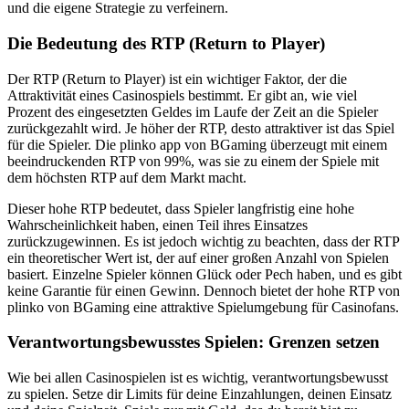
und die eigene Strategie zu verfeinern.
Die Bedeutung des RTP (Return to Player)
Der RTP (Return to Player) ist ein wichtiger Faktor, der die
Attraktivität eines Casinospiels bestimmt. Er gibt an, wie viel
Prozent des eingesetzten Geldes im Laufe der Zeit an die Spieler
zurückgezahlt wird. Je höher der RTP, desto attraktiver ist das Spiel
für die Spieler. Die plinko app von BGaming überzeugt mit einem
beeindruckenden RTP von 99%, was sie zu einem der Spiele mit
dem höchsten RTP auf dem Markt macht.
Dieser hohe RTP bedeutet, dass Spieler langfristig eine hohe
Wahrscheinlichkeit haben, einen Teil ihres Einsatzes
zurückzugewinnen. Es ist jedoch wichtig zu beachten, dass der RTP
ein theoretischer Wert ist, der auf einer großen Anzahl von Spielen
basiert. Einzelne Spieler können Glück oder Pech haben, und es gibt
keine Garantie für einen Gewinn. Dennoch bietet der hohe RTP von
plinko von BGaming eine attraktive Spielumgebung für Casinofans.
Verantwortungsbewusstes Spielen: Grenzen setzen
Wie bei allen Casinospielen ist es wichtig, verantwortungsbewusst
zu spielen. Setze dir Limits für deine Einzahlungen, deinen Einsatz