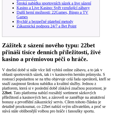
Široká nabídka sportovních sázek a live sázení
Kasino a Live Kasino: Svět vzrušující zábavy
Další herní možnosti: 22Games, Bingo a TV
Games
Rychlé a bezpečné platební metody
Zákaznická podpora 24/7 a Bet Point
Zážitek z sázení nového typu: 22bet
přináší tisíce denních příležitostí, živé
kasino a prémiovou péči o hráče.
V dnešní době si stále více lidí vybírá online zábavu, a to jak v
oblasti sportovních sázek, tak i v kasinovém herním průmyslu. S
rostoucí popularitou se na trhu objevuje celá řada operátorů, kteří se
snaží zaujmout širokou nabídku a kvalitní služby. Jednou z
platforem, která si v poslední době získává značnou pozornost, je
22bet
. Tato platforma nabízí rozsáhlý sortiment sázkových
příležitostí a kasinových her, a zároveň se zaměřuje na atraktivní
bonusy a prvotřídní zákaznický servis. Cílem tohoto článku je
detailně prozkoumat, co 22bet nabízí svým uživatelům, a proč se
stává stále oblíbenější volbou pro hráče i fanoušky sportu.