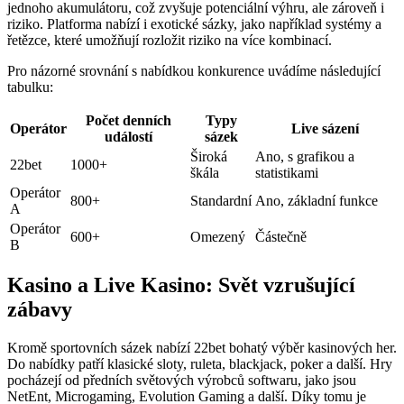
jednoho akumulátoru, což zvyšuje potenciální výhru, ale zároveň i
riziko. Platforma nabízí i exotické sázky, jako například systémy a
řetězce, které umožňují rozložit riziko na více kombinací.
Pro názorné srovnání s nabídkou konkurence uvádíme následující
tabulku:
Počet denních
Typy
Operátor
Live sázení
událostí
sázek
Široká
Ano, s grafikou a
22bet
1000+
škála
statistikami
Operátor
800+
Standardní
Ano, základní funkce
A
Operátor
600+
Omezený
Částečně
B
Kasino a Live Kasino: Svět vzrušující
zábavy
Kromě sportovních sázek nabízí 22bet bohatý výběr kasinových her.
Do nabídky patří klasické sloty, ruleta, blackjack, poker a další. Hry
pocházejí od předních světových výrobců softwaru, jako jsou
NetEnt, Microgaming, Evolution Gaming a další. Díky tomu je