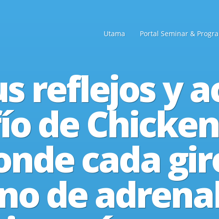
Utama
Portal Seminar & Progr
us reflejos y 
ío de Chicke
donde cada gir
eno de adrenal