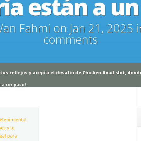
ria están a un
an Fahmi
on Jan 21, 2025 
comments
 tus reflejos y acepta el desafío de Chicken Road slot, dond
 a un paso!
retenimiento!
es y te
eal para