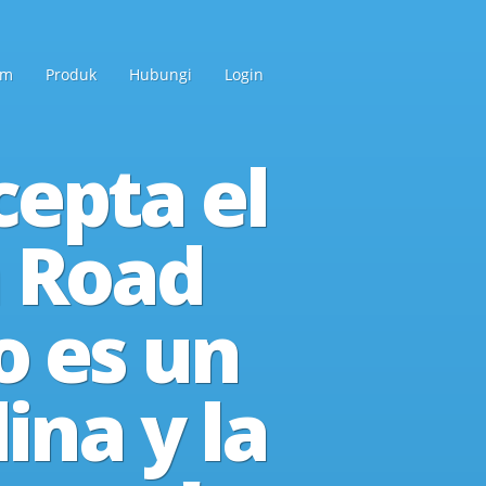
am
Produk
Hubungi
Login
acepta el
n Road
o es un
ina y la