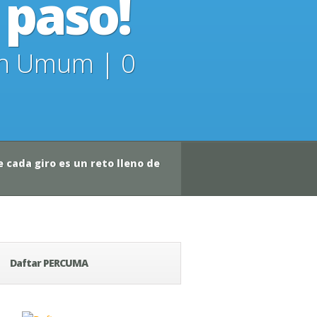
 paso!
in
Umum
|
0
e cada giro es un reto lleno de
Daftar PERCUMA