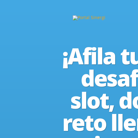
¡Afila t
desaf
slot, 
reto ll