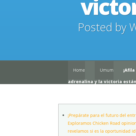
victo
Posted by
W
Home
Umum
¡Afila
adrenalina y la victoria están
¡Prepárate para el futuro del ent
Exploramos Chicken Road opinion
revelamos si es la oportunidad id