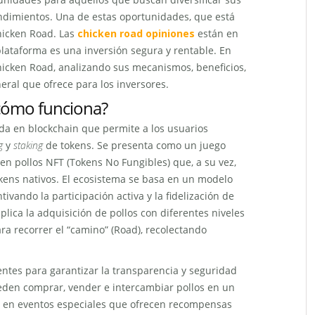
endimientos. Una de estas oportunidades, que está
hicken Road. Las
chicken road opiniones
están en
lataforma es una inversión segura y rentable. En
hicken Road, analizando sus mecanismos, beneficios,
eral que ofrece para los inversores.
cómo funciona?
a en blockchain que permite a los usuarios
g
y
staking
de tokens. Se presenta como un juego
en pollos NFT (Tokens No Fungibles) que, a su vez,
ens nativos. El ecosistema se basa en un modelo
ntivando la participación activa y la fidelización de
plica la adquisición de pollos con diferentes niveles
ara recorrer el “camino” (Road), recolectando
gentes para garantizar la transparencia y seguridad
ueden comprar, vender e intercambiar pollos en un
r en eventos especiales que ofrecen recompensas