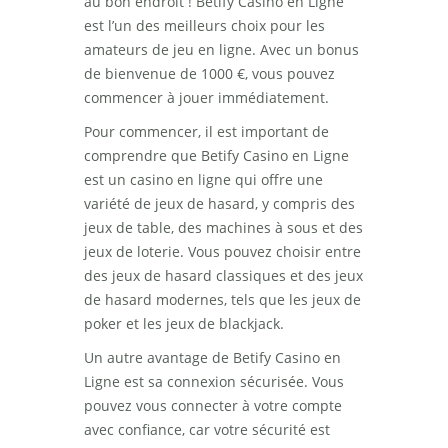
au bon endroit ! Betify Casino en Ligne
est l’un des meilleurs choix pour les
amateurs de jeu en ligne. Avec un bonus
de bienvenue de 1000 €, vous pouvez
commencer à jouer immédiatement.
Pour commencer, il est important de
comprendre que Betify Casino en Ligne
est un casino en ligne qui offre une
variété de jeux de hasard, y compris des
jeux de table, des machines à sous et des
jeux de loterie. Vous pouvez choisir entre
des jeux de hasard classiques et des jeux
de hasard modernes, tels que les jeux de
poker et les jeux de blackjack.
Un autre avantage de Betify Casino en
Ligne est sa connexion sécurisée. Vous
pouvez vous connecter à votre compte
avec confiance, car votre sécurité est