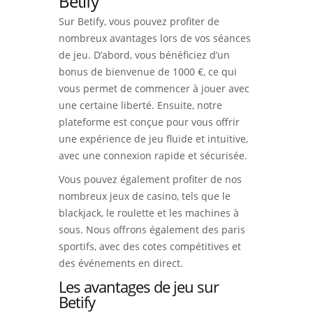
Betify
Sur Betify, vous pouvez profiter de
nombreux avantages lors de vos séances
de jeu. D’abord, vous bénéficiez d’un
bonus de bienvenue de 1000 €, ce qui
vous permet de commencer à jouer avec
une certaine liberté. Ensuite, notre
plateforme est conçue pour vous offrir
une expérience de jeu fluide et intuitive,
avec une connexion rapide et sécurisée.
Vous pouvez également profiter de nos
nombreux jeux de casino, tels que le
blackjack, le roulette et les machines à
sous. Nous offrons également des paris
sportifs, avec des cotes compétitives et
des événements en direct.
Les avantages de jeu sur
Betify