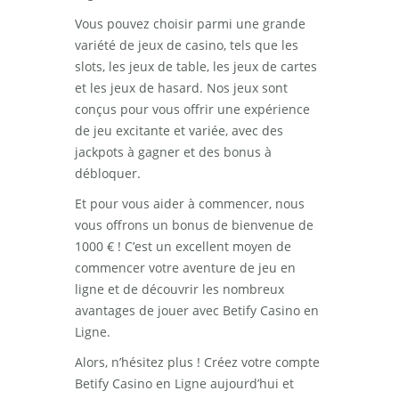
Vous pouvez choisir parmi une grande
variété de jeux de casino, tels que les
slots, les jeux de table, les jeux de cartes
et les jeux de hasard. Nos jeux sont
conçus pour vous offrir une expérience
de jeu excitante et variée, avec des
jackpots à gagner et des bonus à
débloquer.
Et pour vous aider à commencer, nous
vous offrons un bonus de bienvenue de
1000 € ! C’est un excellent moyen de
commencer votre aventure de jeu en
ligne et de découvrir les nombreux
avantages de jouer avec Betify Casino en
Ligne.
Alors, n’hésitez plus ! Créez votre compte
Betify Casino en Ligne aujourd’hui et