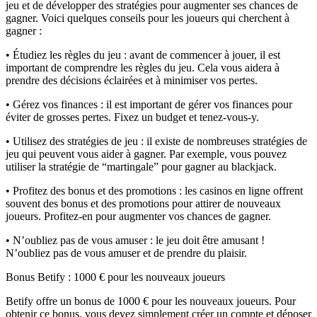
jeu et de développer des stratégies pour augmenter ses chances de
gagner. Voici quelques conseils pour les joueurs qui cherchent à
gagner :
• Étudiez les règles du jeu : avant de commencer à jouer, il est
important de comprendre les règles du jeu. Cela vous aidera à
prendre des décisions éclairées et à minimiser vos pertes.
• Gérez vos finances : il est important de gérer vos finances pour
éviter de grosses pertes. Fixez un budget et tenez-vous-y.
• Utilisez des stratégies de jeu : il existe de nombreuses stratégies de
jeu qui peuvent vous aider à gagner. Par exemple, vous pouvez
utiliser la stratégie de “martingale” pour gagner au blackjack.
• Profitez des bonus et des promotions : les casinos en ligne offrent
souvent des bonus et des promotions pour attirer de nouveaux
joueurs. Profitez-en pour augmenter vos chances de gagner.
• N’oubliez pas de vous amuser : le jeu doit être amusant !
N’oubliez pas de vous amuser et de prendre du plaisir.
Bonus Betify : 1000 € pour les nouveaux joueurs
Betify offre un bonus de 1000 € pour les nouveaux joueurs. Pour
obtenir ce bonus, vous devez simplement créer un compte et déposer