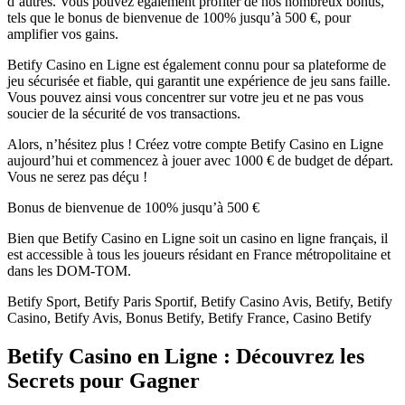
d’autres. Vous pouvez également profiter de nos nombreux bonus,
tels que le bonus de bienvenue de 100% jusqu’à 500 €, pour
amplifier vos gains.
Betify Casino en Ligne est également connu pour sa plateforme de
jeu sécurisée et fiable, qui garantit une expérience de jeu sans faille.
Vous pouvez ainsi vous concentrer sur votre jeu et ne pas vous
soucier de la sécurité de vos transactions.
Alors, n’hésitez plus ! Créez votre compte Betify Casino en Ligne
aujourd’hui et commencez à jouer avec 1000 € de budget de départ.
Vous ne serez pas déçu !
Bonus de bienvenue de 100% jusqu’à 500 €
Bien que Betify Casino en Ligne soit un casino en ligne français, il
est accessible à tous les joueurs résidant en France métropolitaine et
dans les DOM-TOM.
Betify Sport, Betify Paris Sportif, Betify Casino Avis, Betify, Betify
Casino, Betify Avis, Bonus Betify, Betify France, Casino Betify
Betify Casino en Ligne : Découvrez les
Secrets pour Gagner