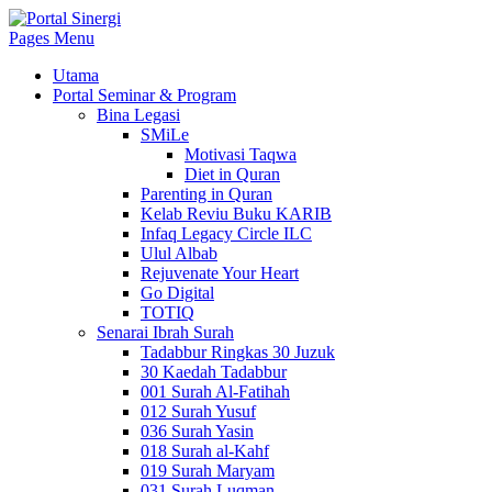
Pages Menu
Utama
Portal Seminar & Program
Bina Legasi
SMiLe
Motivasi Taqwa
Diet in Quran
Parenting in Quran
Kelab Reviu Buku KARIB
Infaq Legacy Circle ILC
Ulul Albab
Rejuvenate Your Heart
Go Digital
TOTIQ
Senarai Ibrah Surah
Tadabbur Ringkas 30 Juzuk
30 Kaedah Tadabbur
001 Surah Al-Fatihah
012 Surah Yusuf
036 Surah Yasin
018 Surah al-Kahf
019 Surah Maryam
031 Surah Luqman