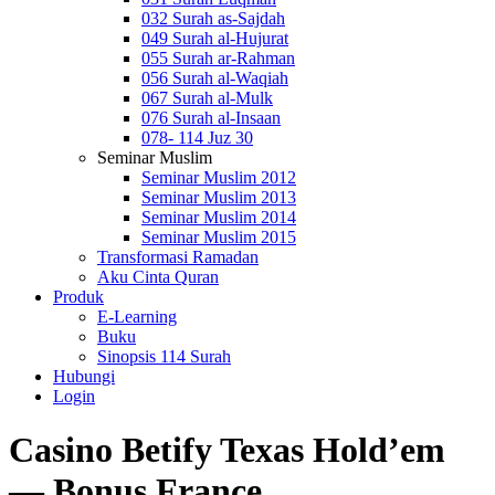
032 Surah as-Sajdah
049 Surah al-Hujurat
055 Surah ar-Rahman
056 Surah al-Waqiah
067 Surah al-Mulk
076 Surah al-Insaan
078- 114 Juz 30
Seminar Muslim
Seminar Muslim 2012
Seminar Muslim 2013
Seminar Muslim 2014
Seminar Muslim 2015
Transformasi Ramadan
Aku Cinta Quran
Produk
E-Learning
Buku
Sinopsis 114 Surah
Hubungi
Login
Casino Betify Texas Hold’em
— Bonus France