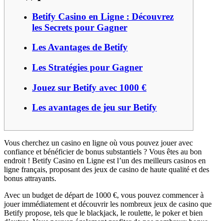
Betify Casino en Ligne : Découvrez
les Secrets pour Gagner
Les Avantages de Betify
Les Stratégies pour Gagner
Jouez sur Betify avec 1000 €
Les avantages de jeu sur Betify
Vous cherchez un casino en ligne où vous pouvez jouer avec
confiance et bénéficier de bonus substantiels ? Vous êtes au bon
endroit ! Betify Casino en Ligne est l’un des meilleurs casinos en
ligne français, proposant des jeux de casino de haute qualité et des
bonus attrayants.
Avec un budget de départ de 1000 €, vous pouvez commencer à
jouer immédiatement et découvrir les nombreux jeux de casino que
Betify propose, tels que le blackjack, le roulette, le poker et bien