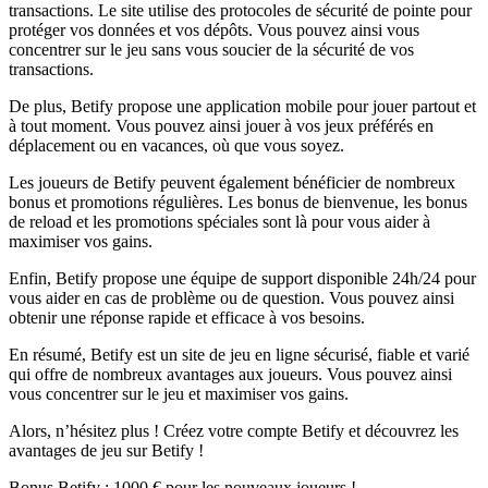
transactions. Le site utilise des protocoles de sécurité de pointe pour
protéger vos données et vos dépôts. Vous pouvez ainsi vous
concentrer sur le jeu sans vous soucier de la sécurité de vos
transactions.
De plus, Betify propose une application mobile pour jouer partout et
à tout moment. Vous pouvez ainsi jouer à vos jeux préférés en
déplacement ou en vacances, où que vous soyez.
Les joueurs de Betify peuvent également bénéficier de nombreux
bonus et promotions régulières. Les bonus de bienvenue, les bonus
de reload et les promotions spéciales sont là pour vous aider à
maximiser vos gains.
Enfin, Betify propose une équipe de support disponible 24h/24 pour
vous aider en cas de problème ou de question. Vous pouvez ainsi
obtenir une réponse rapide et efficace à vos besoins.
En résumé, Betify est un site de jeu en ligne sécurisé, fiable et varié
qui offre de nombreux avantages aux joueurs. Vous pouvez ainsi
vous concentrer sur le jeu et maximiser vos gains.
Alors, n’hésitez plus ! Créez votre compte Betify et découvrez les
avantages de jeu sur Betify !
Bonus Betify : 1000 € pour les nouveaux joueurs !