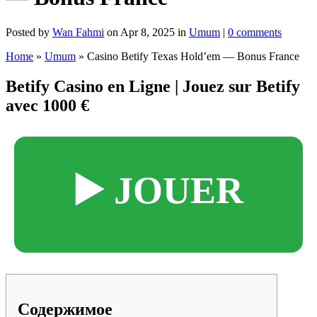
Posted by
Wan Fahmi
on Apr 8, 2025 in
Umum
|
0 comments
Home
»
Umum
»
Casino Betify Texas Hold’em — Bonus France
Betify Casino en Ligne | Jouez sur Betify
avec 1000 €
▶️ JOUER
Содержимое