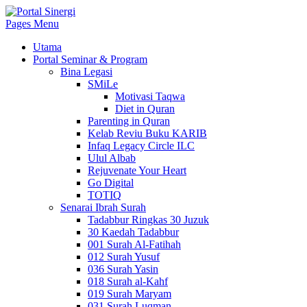
Pages Menu
Utama
Portal Seminar & Program
Bina Legasi
SMiLe
Motivasi Taqwa
Diet in Quran
Parenting in Quran
Kelab Reviu Buku KARIB
Infaq Legacy Circle ILC
Ulul Albab
Rejuvenate Your Heart
Go Digital
TOTIQ
Senarai Ibrah Surah
Tadabbur Ringkas 30 Juzuk
30 Kaedah Tadabbur
001 Surah Al-Fatihah
012 Surah Yusuf
036 Surah Yasin
018 Surah al-Kahf
019 Surah Maryam
031 Surah Luqman