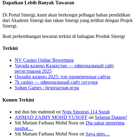
Dapatkan Lebih Banyak Tawaran
Di Portal Sinergi, kami akan berkongsi pelbagai bahan pendidikan
dari Akademi Sinergi dan rakan Sinergi yang terlibat dengan Projek
Sinergi.
Ikuti perkembangan tawaran terkini di bahagian Produk Sinergi
Terkini
NV Casino Online Bewertung
Vavada казино Казахстан — официальный сайт
регистрация 2025
Онлайн казино 2025: топ проверенные сайты
7k casino — официальный сайт сегодня
Sultan Games : безопасная игра
Komen Terkini
md dun bin mahmod
on
Nota Sinopsis 114 Surah
AHMAD ZAIMY MOHD YUSOFF
on
Selamat Datang!
Siti Mariam Farhana Mohd Noor
on
Dia sukar menerima
nasihat…
Siti Mariam Farhana Mohd Noor
on
Saya stres…