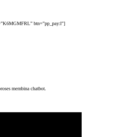
sku=”K6MGMFRL” btn=”pp_pay:l”]
.
roses membina chatbot.