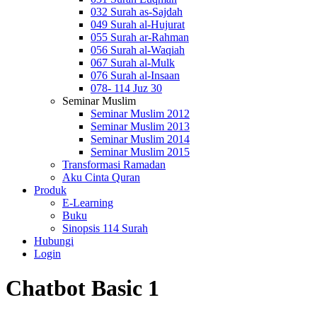
032 Surah as-Sajdah
049 Surah al-Hujurat
055 Surah ar-Rahman
056 Surah al-Waqiah
067 Surah al-Mulk
076 Surah al-Insaan
078- 114 Juz 30
Seminar Muslim
Seminar Muslim 2012
Seminar Muslim 2013
Seminar Muslim 2014
Seminar Muslim 2015
Transformasi Ramadan
Aku Cinta Quran
Produk
E-Learning
Buku
Sinopsis 114 Surah
Hubungi
Login
Chatbot Basic 1