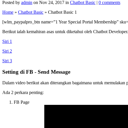
Posted by
admin
on Nov 24, 2017 in
Chatbot Basic
|
0 comments
Home
»
Chatbot Basic
»
Chatbot Basic 1
[wlm_paypalpro_btn name=”1 Year Special Portal Membership” 
Berikut ialah kemahiran asas untuk diketahui oleh Chatbot Developer
Siri 1
Siri 2
Siri 3
Setting di FB - Send Message
Dalam video berikut akan diterangkan bagaimana untuk memulakan p
Ada 2 perkara penting:
FB Page