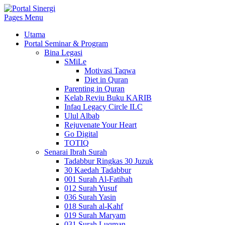
Pages Menu
Utama
Portal Seminar & Program
Bina Legasi
SMiLe
Motivasi Taqwa
Diet in Quran
Parenting in Quran
Kelab Reviu Buku KARIB
Infaq Legacy Circle ILC
Ulul Albab
Rejuvenate Your Heart
Go Digital
TOTIQ
Senarai Ibrah Surah
Tadabbur Ringkas 30 Juzuk
30 Kaedah Tadabbur
001 Surah Al-Fatihah
012 Surah Yusuf
036 Surah Yasin
018 Surah al-Kahf
019 Surah Maryam
031 Surah Luqman