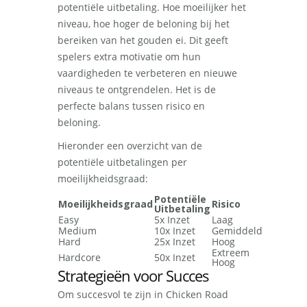
potentiële uitbetaling. Hoe moeilijker het
niveau, hoe hoger de beloning bij het
bereiken van het gouden ei. Dit geeft
spelers extra motivatie om hun
vaardigheden te verbeteren en nieuwe
niveaus te ontgrendelen. Het is de
perfecte balans tussen risico en
beloning.
Hieronder een overzicht van de
potentiële uitbetalingen per
moeilijkheidsgraad:
Potentiële
Moeilijkheidsgraad
Risico
Uitbetaling
Easy
5x Inzet
Laag
Medium
10x Inzet
Gemiddeld
Hard
25x Inzet
Hoog
Extreem
Hardcore
50x Inzet
Hoog
Strategieën voor Succes
Om succesvol te zijn in Chicken Road