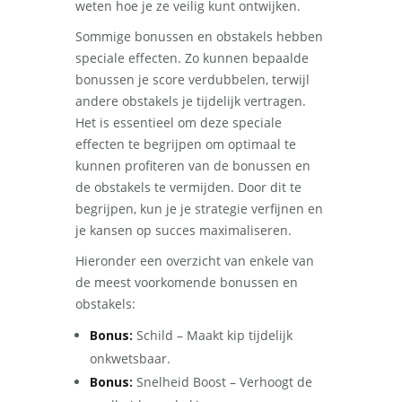
weten hoe je ze veilig kunt ontwijken.
Sommige bonussen en obstakels hebben
speciale effecten. Zo kunnen bepaalde
bonussen je score verdubbelen, terwijl
andere obstakels je tijdelijk vertragen.
Het is essentieel om deze speciale
effecten te begrijpen om optimaal te
kunnen profiteren van de bonussen en
de obstakels te vermijden. Door dit te
begrijpen, kun je je strategie verfijnen en
je kansen op succes maximaliseren.
Hieronder een overzicht van enkele van
de meest voorkomende bonussen en
obstakels:
Bonus:
Schild – Maakt kip tijdelijk
onkwetsbaar.
Bonus:
Snelheid Boost – Verhoogt de