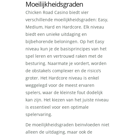
Moeilijkheidsgraden
Chicken Road Casino biedt vier
verschillende moeilijkheidsgraden: Easy,
Medium, Hard en Hardcore. Elk niveau
biedt een unieke uitdaging en
bijbehorende beloningen. Op het Easy
niveau kun je de basisprincipes van het
spel leren en vertrouwd raken met de
besturing. Naarmate je vordert, worden
de obstakels complexer en de risico’s
groter. Het Hardcore niveau is enkel
weggelegd voor de meest ervaren
spelers, waar de kleinste fout dodelijk
kan zijn. Het kiezen van het juiste niveau
is essentieel voor een optimale
spelervaring.
De moeilijkheidsgraden beïnvloeden niet
alleen de uitdaging, maar ook de