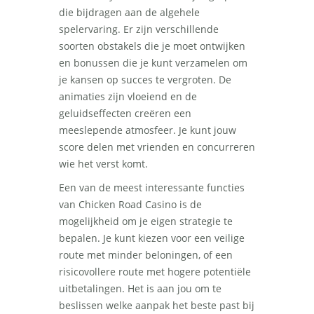
die bijdragen aan de algehele
spelervaring. Er zijn verschillende
soorten obstakels die je moet ontwijken
en bonussen die je kunt verzamelen om
je kansen op succes te vergroten. De
animaties zijn vloeiend en de
geluidseffecten creëren een
meeslepende atmosfeer. Je kunt jouw
score delen met vrienden en concurreren
wie het verst komt.
Een van de meest interessante functies
van Chicken Road Casino is de
mogelijkheid om je eigen strategie te
bepalen. Je kunt kiezen voor een veilige
route met minder beloningen, of een
risicovollere route met hogere potentiële
uitbetalingen. Het is aan jou om te
beslissen welke aanpak het beste past bij