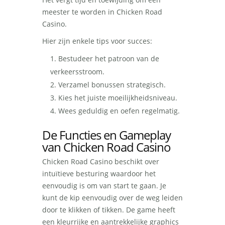
meester te worden in Chicken Road
Casino.
Hier zijn enkele tips voor succes:
Bestudeer het patroon van de
verkeersstroom.
Verzamel bonussen strategisch.
Kies het juiste moeilijkheidsniveau.
Wees geduldig en oefen regelmatig.
De Functies en Gameplay
van Chicken Road Casino
Chicken Road Casino beschikt over
intuïtieve besturing waardoor het
eenvoudig is om van start te gaan. Je
kunt de kip eenvoudig over de weg leiden
door te klikken of tikken. De game heeft
een kleurrijke en aantrekkelijke graphics