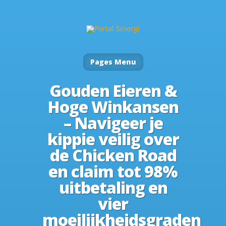
Pages Menu
Gouden Eieren &
Hoge Winkansen
– Navigeer je
kippie veilig over
de Chicken Road
en claim tot 98%
uitbetaling en
vier
moeilijkheidsgraden