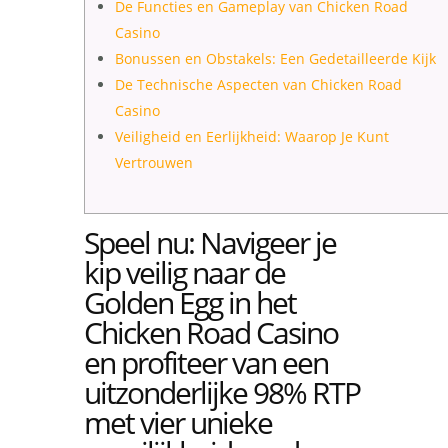
De Functies en Gameplay van Chicken Road
Casino
Bonussen en Obstakels: Een Gedetailleerde Kijk
De Technische Aspecten van Chicken Road
Casino
Veiligheid en Eerlijkheid: Waarop Je Kunt
Vertrouwen
Speel nu: Navigeer je
kip veilig naar de
Golden Egg in het
Chicken Road Casino
en profiteer van een
uitzonderlijke 98% RTP
met vier unieke