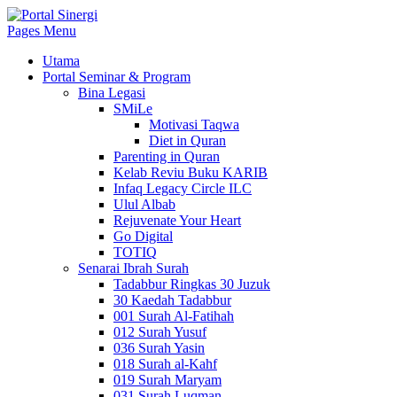
Pages Menu
Utama
Portal Seminar & Program
Bina Legasi
SMiLe
Motivasi Taqwa
Diet in Quran
Parenting in Quran
Kelab Reviu Buku KARIB
Infaq Legacy Circle ILC
Ulul Albab
Rejuvenate Your Heart
Go Digital
TOTIQ
Senarai Ibrah Surah
Tadabbur Ringkas 30 Juzuk
30 Kaedah Tadabbur
001 Surah Al-Fatihah
012 Surah Yusuf
036 Surah Yasin
018 Surah al-Kahf
019 Surah Maryam
031 Surah Luqman