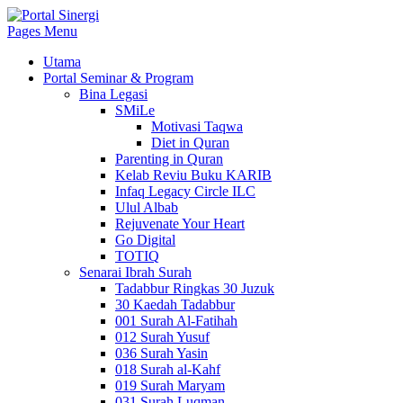
Pages Menu
Utama
Portal Seminar & Program
Bina Legasi
SMiLe
Motivasi Taqwa
Diet in Quran
Parenting in Quran
Kelab Reviu Buku KARIB
Infaq Legacy Circle ILC
Ulul Albab
Rejuvenate Your Heart
Go Digital
TOTIQ
Senarai Ibrah Surah
Tadabbur Ringkas 30 Juzuk
30 Kaedah Tadabbur
001 Surah Al-Fatihah
012 Surah Yusuf
036 Surah Yasin
018 Surah al-Kahf
019 Surah Maryam
031 Surah Luqman