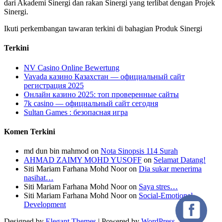
dari Akademi Sinergi dan rakan Sinergi yang terlibat dengan Projek
Sinergi.
Ikuti perkembangan tawaran terkini di bahagian Produk Sinergi
Terkini
NV Casino Online Bewertung
Vavada казино Казахстан — официальный сайт
регистрация 2025
Онлайн казино 2025: топ проверенные сайты
7k casino — официальный сайт сегодня
Sultan Games : безопасная игра
Komen Terkini
md dun bin mahmod
on
Nota Sinopsis 114 Surah
AHMAD ZAIMY MOHD YUSOFF
on
Selamat Datang!
Siti Mariam Farhana Mohd Noor
on
Dia sukar menerima
nasihat…
Siti Mariam Farhana Mohd Noor
on
Saya stres…
Siti Mariam Farhana Mohd Noor
on
Social-Emotional
Development
Designed by
Elegant Themes
| Powered by
WordPress