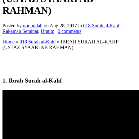
RAHMAN)
Posted by
nor aqilah
on Aug 28, 2017 in
018 Surah al-Kahf
,
Rakaman Seminar
,
Umum
|
0 comments
Home
»
018 Surah al-Kahf
»
IBRAH SURAH AL-KAHF
(USTAZ SYAARI AB RAHMAN)
1. Ibrah Surah al-Kahf