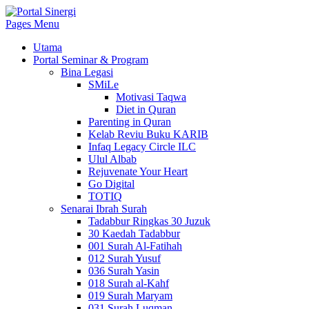
Pages Menu
Utama
Portal Seminar & Program
Bina Legasi
SMiLe
Motivasi Taqwa
Diet in Quran
Parenting in Quran
Kelab Reviu Buku KARIB
Infaq Legacy Circle ILC
Ulul Albab
Rejuvenate Your Heart
Go Digital
TOTIQ
Senarai Ibrah Surah
Tadabbur Ringkas 30 Juzuk
30 Kaedah Tadabbur
001 Surah Al-Fatihah
012 Surah Yusuf
036 Surah Yasin
018 Surah al-Kahf
019 Surah Maryam
031 Surah Luqman