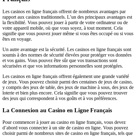
Les casinos en ligne français offrent de nombreux avantages par
rapport aux casinos traditionnels. L’un des principaux avantages est
la flexibilité. Vous pouvez jouer à partir de votre ordinateur ou de
votre appareil mobile, où que vous soyez, à tout moment. Cela
signifie que vous pouvez jouer même si vous êtes occupé ou si vous
êtes en voyage.
Un autre avantage est la sécurité. Les casinos en ligne français sont
soumis à des normes de sécurité élevées pour protéger vos données
et vos gains. Vous pouvez être sûr que vos transactions sont
sécurisées et que vos informations personnelles sont protégées.
Les casinos en ligne français offrent également une grande variété
de jeux. Vous pouvez choisir parmi des centaines de jeux de casino,
y compris des jeux de table, des jeux de machine à sous, des jeux de
loterie et bien plus encore. Cela signifie que vous pouvez trouver
des jeux qui correspondent à vos goûts et à vos préférences.
La Connexion au Casino en Ligne Français
Pour commencer à jouer au casino en ligne français, vous devez
d’abord vous connecter à un site de casino en ligne. Vous pouvez
choisir parmi de nombreux sites de casino en ligne français, tels que