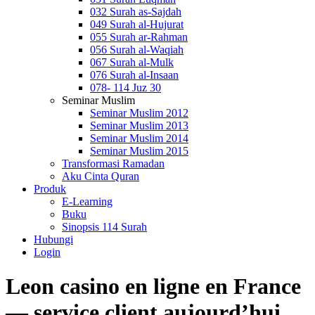
032 Surah as-Sajdah
049 Surah al-Hujurat
055 Surah ar-Rahman
056 Surah al-Waqiah
067 Surah al-Mulk
076 Surah al-Insaan
078- 114 Juz 30
Seminar Muslim
Seminar Muslim 2012
Seminar Muslim 2013
Seminar Muslim 2014
Seminar Muslim 2015
Transformasi Ramadan
Aku Cinta Quran
Produk
E-Learning
Buku
Sinopsis 114 Surah
Hubungi
Login
Leon casino en ligne en France
— service client aujourd’hui