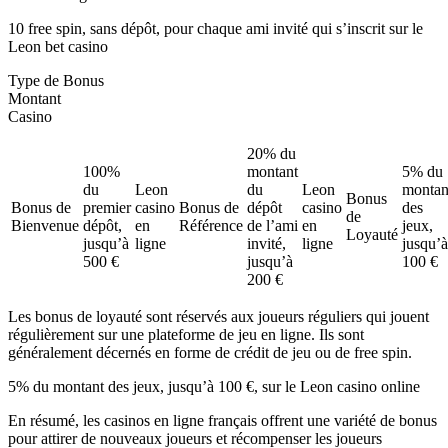
10 free spin, sans dépôt, pour chaque ami invité qui s’inscrit sur le
Leon bet casino
Type de Bonus
Montant
Casino
20% du
100%
montant
5% du
du
Leon
du
Leon
montan
Bonus
Bonus de
premier
casino
Bonus de
dépôt
casino
des
de
Bienvenue
dépôt,
en
Référence
de l’ami
en
jeux,
Loyauté
jusqu’à
ligne
invité,
ligne
jusqu’à
500 €
jusqu’à
100 €
200 €
Les bonus de loyauté sont réservés aux joueurs réguliers qui jouent
régulièrement sur une plateforme de jeu en ligne. Ils sont
généralement décernés en forme de crédit de jeu ou de free spin.
5% du montant des jeux, jusqu’à 100 €, sur le Leon casino online
En résumé, les casinos en ligne français offrent une variété de bonus
pour attirer de nouveaux joueurs et récompenser les joueurs