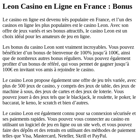
Leon Casino en Ligne en France : Bonus
Le casino en ligne est devenu très populaire en France, et l’un des
casinos en ligne les plus populaires est le casino Leon. Avec son
offre de jeux variés et ses bonus attractifs, le casino Leon est un
choix idéal pour les amateurs de jeu en ligne.
Les bonus du casino Leon sont vraiment incroyables. Vous pouvez
bénéficier d’un bonus de bienvenue de 100% jusqu’à 100€, ainsi
que de nombreux autres bonus réguliers. Vous pouvez également
profiter d’un bonus de référé, qui vous permet de gagner jusqu’à
100€ en invitant vos amis à rejoindre le casino.
Le casino Leon propose également une offre de jeu très variée, avec
plus de 500 jeux de casino, y compris des jeux de table, des jeux de
machine à sous, des jeux de cartes et des jeux de loterie. Vous
pouvez jouer à des jeux tels que le blackjack, le roulette, le poker, le
baccarat, le keno, le scratch et bien d’autres.
Le casino Leon est également connu pour sa connexion sécurisée et
ses paiements rapides. Vous pouvez vous connecter au casino en
utilisant un logiciel de jeu en ligne ou un site web, et vous pouvez
faire des dépôts et des retraits en utilisant des méthodes de paiement
telles que Visa, Mastercard, Neteller, Skrill et PayPal.