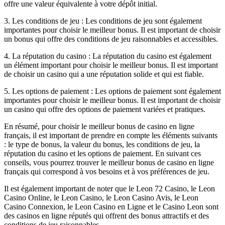
offre une valeur équivalente à votre dépôt initial.
3. Les conditions de jeu : Les conditions de jeu sont également
importantes pour choisir le meilleur bonus. Il est important de choisir
un bonus qui offre des conditions de jeu raisonnables et accessibles.
4. La réputation du casino : La réputation du casino est également
un élément important pour choisir le meilleur bonus. Il est important
de choisir un casino qui a une réputation solide et qui est fiable.
5. Les options de paiement : Les options de paiement sont également
importantes pour choisir le meilleur bonus. Il est important de choisir
un casino qui offre des options de paiement variées et pratiques.
En résumé, pour choisir le meilleur bonus de casino en ligne
français, il est important de prendre en compte les éléments suivants
: le type de bonus, la valeur du bonus, les conditions de jeu, la
réputation du casino et les options de paiement. En suivant ces
conseils, vous pourrez trouver le meilleur bonus de casino en ligne
français qui correspond à vos besoins et à vos préférences de jeu.
Il est également important de noter que le Leon 72 Casino, le Leon
Casino Online, le Leon Casino, le Leon Casino Avis, le Leon
Casino Connexion, le Leon Casino en Ligne et le Casino Leon sont
des casinos en ligne réputés qui offrent des bonus attractifs et des
conditions de jeu raisonnables.