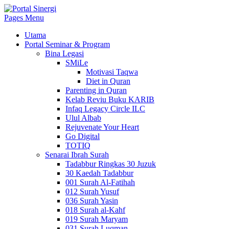
Pages Menu
Utama
Portal Seminar & Program
Bina Legasi
SMiLe
Motivasi Taqwa
Diet in Quran
Parenting in Quran
Kelab Reviu Buku KARIB
Infaq Legacy Circle ILC
Ulul Albab
Rejuvenate Your Heart
Go Digital
TOTIQ
Senarai Ibrah Surah
Tadabbur Ringkas 30 Juzuk
30 Kaedah Tadabbur
001 Surah Al-Fatihah
012 Surah Yusuf
036 Surah Yasin
018 Surah al-Kahf
019 Surah Maryam
031 Surah Luqman