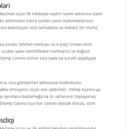
ləri
eçmək üçün ilk növbədə saytın rəsmi adresinə daxil
 Bu addımdan sonra sizdən şəxsi məlumatlarınızı
no Azerbaijan sizə təhlükəsiz və etibarlı bir mühit
zə ünvan, telefon nömrəsi və e-poçt ünvanı kimi
 sizdən şəxsi identifikator nömrənizi və doğum
 Olymp Casino online sizə sadə və sürətli qeydiyyat
ra, sizə göndərilən aktivasiya məktubunu
ı aktiv etməyiniz üçün son addımdır. Olimp Kazino-ya
ıq oyunlara başlamağa və öz xallarınızı toplayaraq
 Olymp Casino sizə hər zaman dəstək olaraq, sizin
sdiqi
keçmək üçün ən ilk addım hesabın yaradılmasıdır.