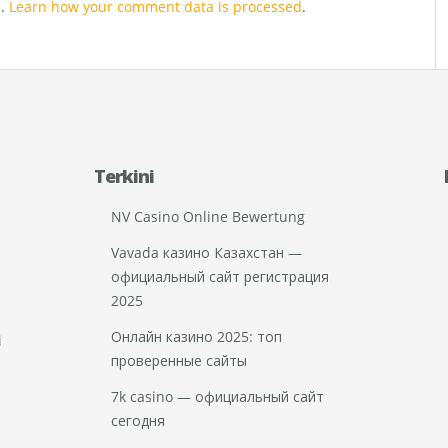
m.
Learn how your comment data is processed
.
Terkini
NV Casino Online Bewertung
Vavada казино Казахстан —
официальный сайт регистрация
2025
Онлайн казино 2025: топ
i
проверенные сайты
7k casino — официальный сайт
сегодня