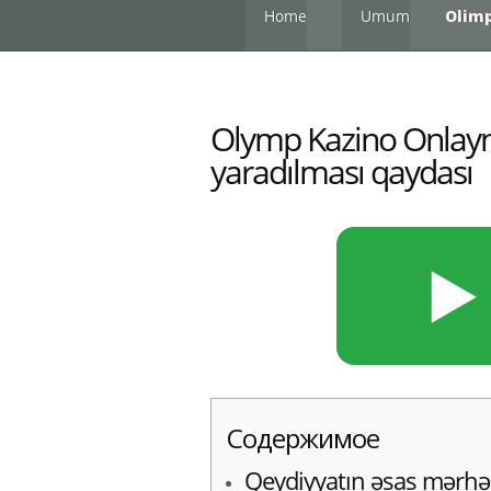
Home
Umum
Olimp
Olymp Kazino Onlayn
yaradılması qaydası
▶
Содержимое
Qeydiyyatın əsas mərhəl