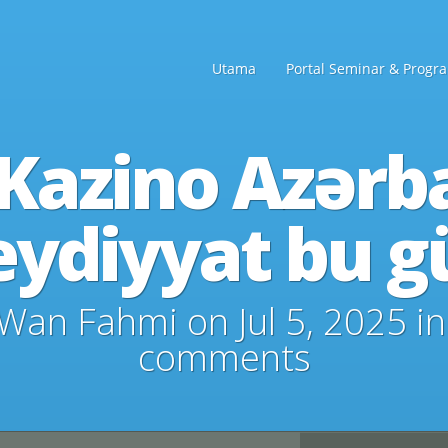
Utama
Portal Seminar & Progr
Kazino Azərb
eydiyyat bu g
Wan Fahmi
on Jul 5, 2025 i
comments