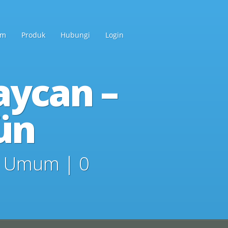
am
Produk
Hubungi
Login
aycan –
ün
n
Umum
|
0