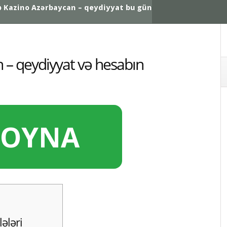
 Kazino Azərbaycan – qeydiyyat bu gün
 – qeydiyyat və hesabın
️ OYNA
ələri