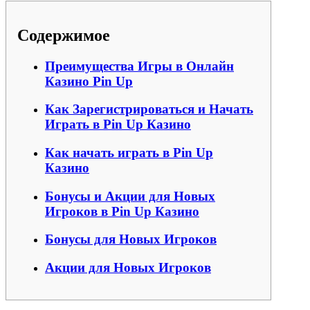
Содержимое
Преимущества Игры в Онлайн
Казино Pin Up
Как Зарегистрироваться и Начать
Играть в Pin Up Казино
Как начать играть в Pin Up
Казино
Бонусы и Акции для Новых
Игроков в Pin Up Казино
Бонусы для Новых Игроков
Акции для Новых Игроков