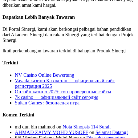
diberikan amat kami hargai.
Dapatkan Lebih Banyak Tawaran
Di Portal Sinergi, kami akan berkongsi pelbagai bahan pendidikan
dari Akademi Sinergi dan rakan Sinergi yang terlibat dengan Projek
Sinergi.
Ikuti perkembangan tawaran terkini di bahagian Produk Sinergi
Terkini
NV Casino Online Bewertung
Vavada казино Казахстан — официальный сайт
регистрация 2025
Онлайн казино 2025: топ проверенные сайты
7k casino — официальный сайт сегодня
Sultan Games : безопасная игра
Komen Terkini
md dun bin mahmod
on
Nota Sinopsis 114 Surah
AHMAD ZAIMY MOHD YUSOFF
on
Selamat Datang!
Siti Mariam Farhana Mohd Noor
on
Dia sukar menerima