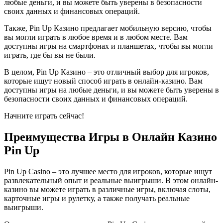
любые деньги, и вы можете быть уверены в безопасности
своих данных и финансовых операций.
Также, Pin Up Казино предлагает мобильную версию, чтобы
вы могли играть в любое время и в любом месте. Вам
доступны игры на смартфонах и планшетах, чтобы вы могли
играть, где бы вы не были.
В целом, Pin Up Казино – это отличный выбор для игроков,
которые ищут новый способ играть в онлайн-казино. Вам
доступны игры на любые деньги, и вы можете быть уверены в
безопасности своих данных и финансовых операций.
Начните играть сейчас!
Преимущества Игры в Онлайн Казино
Pin Up
Pin Up Casino – это лучшее место для игроков, которые ищут
развлекательный опыт и реальные выигрыши. В этом онлайн-
казино вы можете играть в различные игры, включая слоты,
карточные игры и рулетку, а также получать реальные
выигрыши.