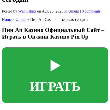
Posted by
Wan Fahmi
on Aug 28, 2025 in
Umum
|
0 comments
Home
»
Umum
»
Пин Ап Casino — зеркало сегодня
Пин Ап Казино Официальный Сайт –
Играть в Онлайн Казино Pin Up
▶️
ИГРАТЬ