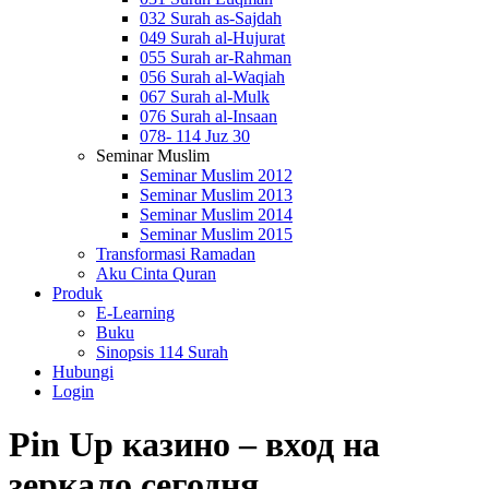
032 Surah as-Sajdah
049 Surah al-Hujurat
055 Surah ar-Rahman
056 Surah al-Waqiah
067 Surah al-Mulk
076 Surah al-Insaan
078- 114 Juz 30
Seminar Muslim
Seminar Muslim 2012
Seminar Muslim 2013
Seminar Muslim 2014
Seminar Muslim 2015
Transformasi Ramadan
Aku Cinta Quran
Produk
E-Learning
Buku
Sinopsis 114 Surah
Hubungi
Login
Pin Up казино – вход на
зеркало сегодня