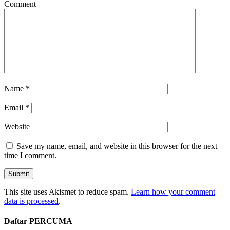
Comment
Name
*
Email
*
Website
Save my name, email, and website in this browser for the next
time I comment.
This site uses Akismet to reduce spam.
Learn how your comment
data is processed
.
Daftar PERCUMA