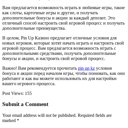
Вам предлагается возможность играть в любимые игры, такие
как слоты, карточные игры и другие, и получать
дополнительные бонусы и акции за каждый депозит. Это
отличный способ настроить свой игровой процесс и получать
дополнительные преимущества.
В целом, Pin Up Казино предлагает отличные условия для
новых игроков, которые хотят начать играть и настроить свой
игровой процесс. Вам предлагается возможность играть с
дополнительными средствами, получать дополнительные
бонусы и акции, и настроить свой игровой процесс.
Важно! Вам рекомендуется прочитать
pin up kz
условия
бонуса и акции перед началом игры, чтобы понимать, как они
работают и как вы можете использовать их для настройки
вашего игрового процесса.
Post Views:
155
Submit a Comment
Your email address will not be published.
Required fields are
marked
*