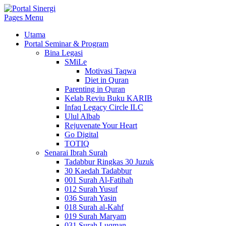
Pages Menu
Utama
Portal Seminar & Program
Bina Legasi
SMiLe
Motivasi Taqwa
Diet in Quran
Parenting in Quran
Kelab Reviu Buku KARIB
Infaq Legacy Circle ILC
Ulul Albab
Rejuvenate Your Heart
Go Digital
TOTIQ
Senarai Ibrah Surah
Tadabbur Ringkas 30 Juzuk
30 Kaedah Tadabbur
001 Surah Al-Fatihah
012 Surah Yusuf
036 Surah Yasin
018 Surah al-Kahf
019 Surah Maryam
031 Surah Luqman