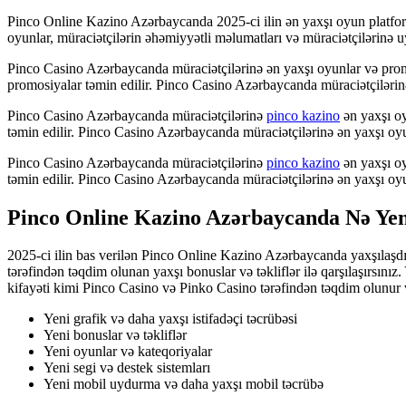
Pinco Online Kazino Azərbaycanda 2025-ci ilin ən yaxşı oyun platforma
oyunlar, müraciətçilərin əhəmiyyətli məlumatları və müraciətçilərinə u
Pinco Casino Azərbaycanda müraciətçilərinə ən yaxşı oyunlar və promos
promosiyalar təmin edilir. Pinco Casino Azərbaycanda müraciətçilərin
Pinco Casino Azərbaycanda müraciətçilərinə
pinco kazino
ən yaxşı oy
təmin edilir. Pinco Casino Azərbaycanda müraciətçilərinə ən yaxşı oy
Pinco Casino Azərbaycanda müraciətçilərinə
pinco kazino
ən yaxşı oy
təmin edilir. Pinco Casino Azərbaycanda müraciətçilərinə ən yaxşı oy
Pinco Online Kazino Azərbaycanda Nə Ye
2025-ci ilin bas verilən Pinco Online Kazino Azərbaycanda yaxşılaşd
tərəfindən təqdim olunan yaxşı bonuslar və təkliflər ilə qarşılaşırsı
kifayəti kimi Pinco Casino və Pinko Casino tərəfindən təqdim olunur 
Yeni grafik və daha yaxşı istifadəçi təcrübəsi
Yeni bonuslar və təkliflər
Yeni oyunlar və kateqoriyalar
Yeni segi və destek sistemları
Yeni mobil uydurma və daha yaxşı mobil təcrübə