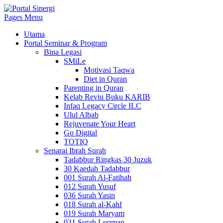
Pages Menu
Utama
Portal Seminar & Program
Bina Legasi
SMiLe
Motivasi Taqwa
Diet in Quran
Parenting in Quran
Kelab Reviu Buku KARIB
Infaq Legacy Circle ILC
Ulul Albab
Rejuvenate Your Heart
Go Digital
TOTIQ
Senarai Ibrah Surah
Tadabbur Ringkas 30 Juzuk
30 Kaedah Tadabbur
001 Surah Al-Fatihah
012 Surah Yusuf
036 Surah Yasin
018 Surah al-Kahf
019 Surah Maryam
031 Surah Luqman