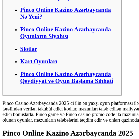
Pinco Online Kazino Azərbaycanda
Nə Yeni?
Pinco Online Kazino Azərbaycanda
Oyunların Siyahısı
Slotlar
Kart Oyunları
Pinco Online Kazino Azərbaycanda
Qeydiyyat və Oyun Başlama Sıhhati
Pinco Casino Azərbaycanda 2025-ci ilin ən yaxşı oyun platforması ilə
tərəfindən verilən təkabül edici kodlar, məzunları tələb edilən maliyyə
edici bonuslarla. Pinco game və Pinco casino promo code ilə məzunla
olunan oyunlar, məzunların tələbələrini təqdim edir və onları qazinod
Pinco Online Kazino Azərbaycanda 2025 –