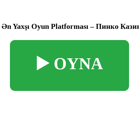
– Ən Yaxşı Oyun Platforması – Пинко Каз
▶️ OYNA