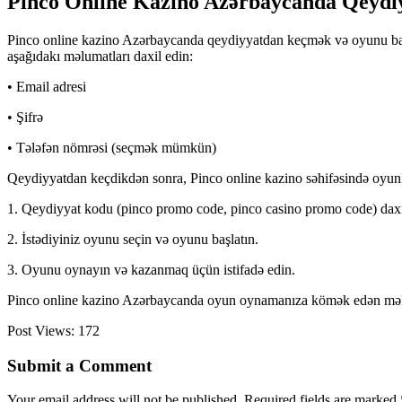
Pinco Online Kazino Azərbaycanda Qeydiy
Pinco online kazino Azərbaycanda qeydiyyatdan keçmək və oyunu başl
aşağıdakı məlumatları daxil edin:
• Email adresi
• Şifrə
• Tələfən nömrəsi (seçmək mümkün)
Qeydiyyatdan keçdikdən sonra, Pinco online kazino səhifəsində oyunla
1. Qeydiyyat kodu (pinco promo code, pinco casino promo code) da
2. İstədiyiniz oyunu seçin və oyunu başlatın.
3. Oyunu oynayın və kazanmaq üçün istifadə edin.
Pinco online kazino Azərbaycanda oyun oynamanıza kömək edən məlum
Post Views:
172
Submit a Comment
Your email address will not be published.
Required fields are marked