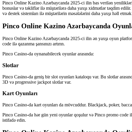
Pinco Online Kazino Azərbaycanda 2025-ci ilin bas verilən yeniliklər
bonuslar və təkliflər ilə müştərilərə daha yaxşı xidmətlər təqdim edili
və destek sistemları ilə müştərilərin məsələlərini daha yaxşı həll etm
Pinco Online Kazino Azərbaycanda Oyunla
Pinco Online Kazino Azərbaycanda 2025-ci ilin ən yaxşı oyun platfor
code ilə qazanma şansınızı artırın.
Pinco Casino-da oynanabilecek oyunlar arasında:
Slotlar
Pinco Casino-da geniş bir slot oyunları kataloqu var. Bu slotlar arası
3D və progressive jackpot slotlar var.
Kart Oyunları
Pinco Casino-da kart oyunları da mövcuddur. Blackjack, poker, baccara
Pinco Casino-da hər gün yeni oyunlar qoşulur və Pinco promo code il
istifadə edin.