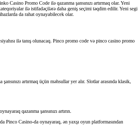
Pinko Casino Promo Code ilə qazanma şansınızı artırmaq olar. Yeni
eqoriyalar ilə istifadəçilərə daha geniş seçimi təqdim edilir. Yeni segi
cihazlarda da rahat oynayabilecek olar.
siyahısı ilə tanış olunacaq. Pinco promo code və pinco casino promo
şansınızı artırmaq üçün məhsullar yer alır. Slotlar arasında klasik,
oynayaraq qazanma şansınızı artırın.
anda Pinco Casino-da oynayaraq, ən yaxşı oyun platformasından