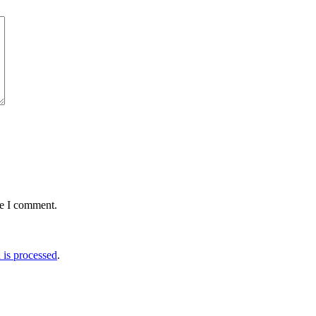
me I comment.
is processed
.