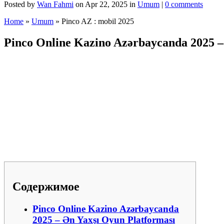
Posted by
Wan Fahmi
on Apr 22, 2025 in
Umum
|
0 comments
Home
»
Umum
»
Pinco AZ : mobil 2025
Pinco Online Kazino Azərbaycanda 2025 
Содержимое
Pinco Online Kazino Azərbaycanda
2025 – Ən Yaxşı Oyun Platforması