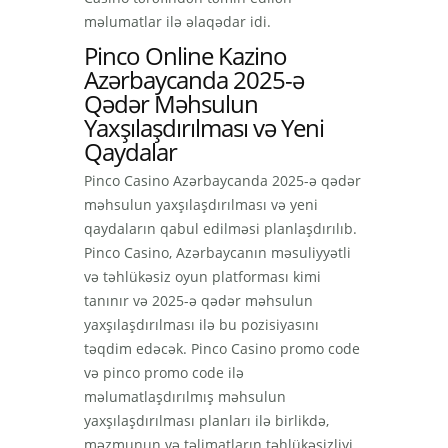
məlumatlar ilə əlaqədar idi.
Pinco Online Kazino
Azərbaycanda 2025-ə
Qədər Məhsulun
Yaxşılaşdırılması və Yeni
Qaydalar
Pinco Casino Azərbaycanda 2025-ə qədər
məhsulun yaxşılaşdırılması və yeni
qaydaların qabul edilməsi planlaşdırılıb.
Pinco Casino, Azərbaycanın məsuliyyətli
və təhlükəsiz oyun platforması kimi
tanınır və 2025-ə qədər məhsulun
yaxşılaşdırılması ilə bu pozisiyasını
təqdim edəcək. Pinco Casino promo code
və pinco promo code ilə
məlumatlaşdırılmış məhsulun
yaxşılaşdırılması planları ilə birlikdə,
məzmunun və təlimatların təhlükəsizliyi