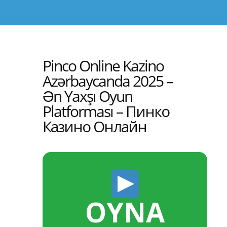
Pinco Online Kazino
Azərbaycanda 2025 –
Ən Yaxşı Oyun
Platforması – Пинко
Казино Онлайн
OYNA