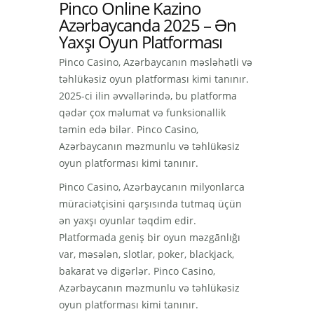
Pinco Online Kazino
Azərbaycanda 2025 – Ən
Yaxşı Oyun Platforması
Pinco Casino, Azərbaycanın məsləhətli və
təhlükəsiz oyun platforması kimi tanınır.
2025-ci ilin əvvəllərində, bu platforma
qədər çox məlumat və funksionallik
təmin edə bilər. Pinco Casino,
Azərbaycanın məzmunlu və təhlükəsiz
oyun platforması kimi tanınır.
Pinco Casino, Azərbaycanın milyonlarca
müraciətçisini qarşısında tutmaq üçün
ən yaxşı oyunlar təqdim edir.
Platformada geniş bir oyun məzgānlığı
var, məsələn, slotlar, poker, blackjack,
bakarat və digərlər. Pinco Casino,
Azərbaycanın məzmunlu və təhlükəsiz
oyun platforması kimi tanınır.