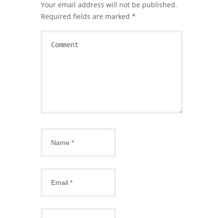
Your email address will not be published.
Required fields are marked
*