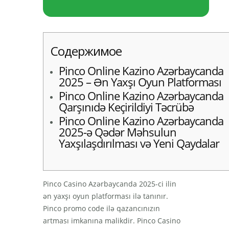
Содержимое
Pinco Online Kazino Azərbaycanda
2025 – Ən Yaxşı Oyun Platforması
Pinco Online Kazino Azərbaycanda
Qarşınıdə Keçirildiyi Təcrübə
Pinco Online Kazino Azərbaycanda
2025-ə Qədər Məhsulun
Yaxşılaşdırılması və Yeni Qaydalar
Pinco Casino Azərbaycanda 2025-ci ilin
ən yaxşı oyun platforması ilə tanınır.
Pinco promo code ilə qazancınızın
artması imkanına malikdir. Pinco Casino