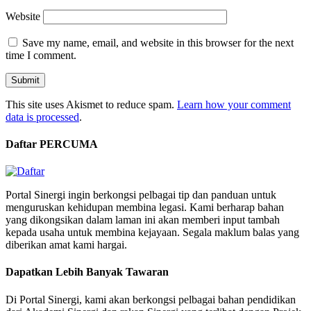
Website
Save my name, email, and website in this browser for the next
time I comment.
This site uses Akismet to reduce spam.
Learn how your comment
data is processed
.
Daftar PERCUMA
Portal Sinergi ingin berkongsi pelbagai tip dan panduan untuk
menguruskan kehidupan membina legasi. Kami berharap bahan
yang dikongsikan dalam laman ini akan memberi input tambah
kepada usaha untuk membina kejayaan. Segala maklum balas yang
diberikan amat kami hargai.
Dapatkan Lebih Banyak Tawaran
Di Portal Sinergi, kami akan berkongsi pelbagai bahan pendidikan