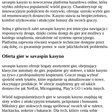
savaspin kasyno to nowoczesna platforma hazardowa online, która
szybko zdobywa popularność wśród graczy. Charakteryzuje się
innowacyjnym podejściem do rozrywki, oferując szeroki wybór gier
od renomowanych dostawców. Kasyno stawia na bezpieczeństwo,
komfort użytkowania i atrakcyjne bonusy dla swoich graczy.
Jedną z głównych zalet savaspin kasyno jest intuicyjna nawigacja i
responsywny design, dzięki czemu dostęp do gier jest możliwy z
każdego urządzenia, niezależnie od systemu operacyjnego.
Platforma zapewnia również wsparcie techniczne dostępne przez
całą dobę, co gwarantuje pomoc w razie jakichkolwiek problemów.
Oferta gier w savaspin kasyno
savaspin kasyno oferuje bogaty asortyment gier, obejmujący
klasyczne automaty do gier, popularne gry stołowe, a także kasyno
na żywo z profesjonalnymi krupierami. Gracze mogą wybrać
spośród setek tytułów, które regularnie są aktualizowane o nowe,
ekscytujące produkcje. W ofercie znajdziemy gry od takich
dostawców jak NetEnt, Microgaming, Play’n GO i wielu innych.
Wśród najpopularniejszych gier w savaspin kasyno znajdują się
sloty wideo z atrakcyjnymi tematami, jackpotami i bonusami.
Miłośnicy gier stołowych mogą spróbować swoich sił w ruletce,
blackjacku, pokerze i bakaracie. Dla tych, którzy cenią sobie