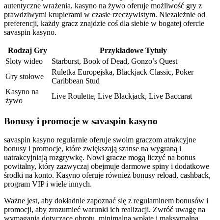
autentyczne wrażenia, kasyno na żywo oferuje możliwość gry z
prawdziwymi krupierami w czasie rzeczywistym. Niezależnie od
preferencji, każdy gracz znajdzie coś dla siebie w bogatej ofercie
savaspin kasyno.
Rodzaj Gry
Przykładowe Tytuły
Sloty wideo
Starburst, Book of Dead, Gonzo’s Quest
Ruletka Europejska, Blackjack Classic, Poker
Gry stołowe
Caribbean Stud
Kasyno na
Live Roulette, Live Blackjack, Live Baccarat
żywo
Bonusy i promocje w savaspin kasyno
savaspin kasyno regularnie oferuje swoim graczom atrakcyjne
bonusy i promocje, które zwiększają szanse na wygraną i
uatrakcyjniają rozgrywkę. Nowi gracze mogą liczyć na bonus
powitalny, który zazwyczaj obejmuje darmowe spiny i dodatkowe
środki na konto. Kasyno oferuje również bonusy reload, cashback,
program VIP i wiele innych.
Ważne jest, aby dokładnie zapoznać się z regulaminem bonusów i
promocji, aby zrozumieć warunki ich realizacji. Zwróć uwagę na
wymagania dotyczące obrotu, minimalną wpłatę i maksymalną