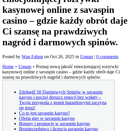
kasynowej online z savaspin
casino – gdzie każdy obrót daje
Ci szansę na prawdziwych
nagród i darmowych spinów.
Posted by
Wan Fahmi
on Oct 26, 2025 in
Umum
|
0 comments
Home
»
Umum
»
Poznaj nową jakość emocjonującej rozrywki
kasynowej online z savaspin casino – gdzie każdy obrót daje Ci
szansę na prawdziwych nagród i darmowych spinów.
Zdobądź 50 Darmowych Spinów w savaspin
kasyno i poczuj dreszcz emocji bez wpłaty –
Twoja przygoda z grami hazardowymi zaczyna
się teraz!
Co to jest savaspin kasyno?
Oferta gier w savaspin kasyno
Bonusy i promocje w savaspin kasyno
Bezpieczeństwo i licencja savaspin kasyno