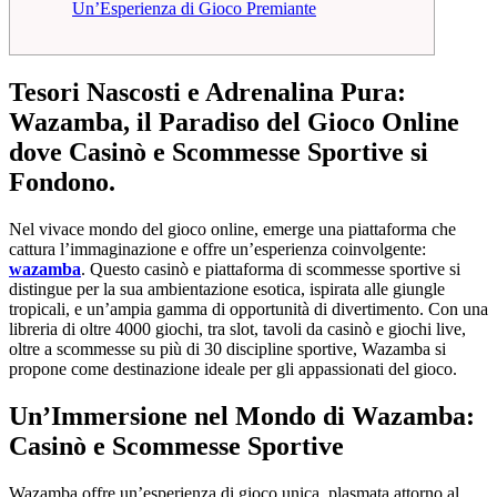
Un’Esperienza di Gioco Premiante
Tesori Nascosti e Adrenalina Pura:
Wazamba, il Paradiso del Gioco Online
dove Casinò e Scommesse Sportive si
Fondono.
Nel vivace mondo del gioco online, emerge una piattaforma che
cattura l’immaginazione e offre un’esperienza coinvolgente:
wazamba
. Questo casinò e piattaforma di scommesse sportive si
distingue per la sua ambientazione esotica, ispirata alle giungle
tropicali, e un’ampia gamma di opportunità di divertimento. Con una
libreria di oltre 4000 giochi, tra slot, tavoli da casinò e giochi live,
oltre a scommesse su più di 30 discipline sportive, Wazamba si
propone come destinazione ideale per gli appassionati del gioco.
Un’Immersione nel Mondo di Wazamba:
Casinò e Scommesse Sportive
Wazamba offre un’esperienza di gioco unica, plasmata attorno al