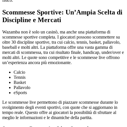
fisico.
Scommesse Sportive: Un’Ampia Scelta di
Discipline e Mercati
Wazamba non è solo un casinò, ma anche una piattaforma di
scommesse sportive completa. I giocatori possono scommettere su
oltre 30 discipline sportive, tra cui calcio, tennis, basket, pallavolo,
baseball e molti altri. La piattaforma offre una vasta gamma di
mercati di scommessa, tra cui risultato finale, handicap, under/over e
molti altri. Le quote sono competitive e le scommesse live offrono
un’esperienza ancora più emozionante.
Calcio
Tennis
Basket
Pallavolo
eSports
Le scommesse live permettono di piazzare scommesse durante lo
svolgimento degli eventi sportivi, con quote che si aggiornano in
tempo reale. Questo offre ai giocatori la possibilità di sfruttare al
meglio le informazioni e le dinamiche della partita.