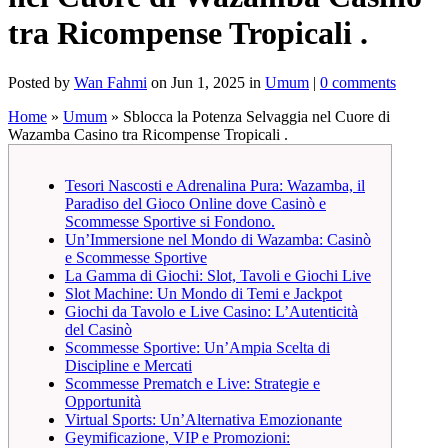
tra Ricompense Tropicali .
Posted by
Wan Fahmi
on Jun 1, 2025 in
Umum
|
0 comments
Home
»
Umum
»
Sblocca la Potenza Selvaggia nel Cuore di
Wazamba Casino tra Ricompense Tropicali .
Tesori Nascosti e Adrenalina Pura: Wazamba, il
Paradiso del Gioco Online dove Casinò e
Scommesse Sportive si Fondono.
Un’Immersione nel Mondo di Wazamba: Casinò
e Scommesse Sportive
La Gamma di Giochi: Slot, Tavoli e Giochi Live
Slot Machine: Un Mondo di Temi e Jackpot
Giochi da Tavolo e Live Casino: L’Autenticità
del Casinò
Scommesse Sportive: Un’Ampia Scelta di
Discipline e Mercati
Scommesse Prematch e Live: Strategie e
Opportunità
Virtual Sports: Un’Alternativa Emozionante
Geymificazione, VIP e Promozioni: