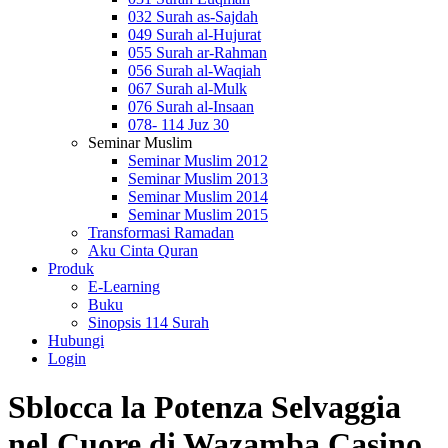
032 Surah as-Sajdah
049 Surah al-Hujurat
055 Surah ar-Rahman
056 Surah al-Waqiah
067 Surah al-Mulk
076 Surah al-Insaan
078- 114 Juz 30
Seminar Muslim
Seminar Muslim 2012
Seminar Muslim 2013
Seminar Muslim 2014
Seminar Muslim 2015
Transformasi Ramadan
Aku Cinta Quran
Produk
E-Learning
Buku
Sinopsis 114 Surah
Hubungi
Login
Sblocca la Potenza Selvaggia
nel Cuore di Wazamba Casino