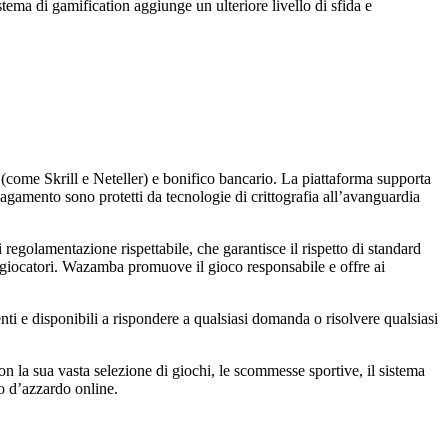
tema di gamification aggiunge un ulteriore livello di sfida e
 (come Skrill e Neteller) e bonifico bancario. La piattaforma supporta
agamento sono protetti da tecnologie di crittografia all’avanguardia
 regolamentazione rispettabile, che garantisce il rispetto di standard
 dei giocatori. Wazamba promuove il gioco responsabile e offre ai
enti e disponibili a rispondere a qualsiasi domanda o risolvere qualsiasi
 la sua vasta selezione di giochi, le scommesse sportive, il sistema
o d’azzardo online.