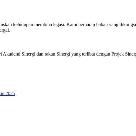
guruskan kehidupan membina legasi. Kami berharap bahan yang dikongs
rgai.
i Akademi Sinergi dan rakan Sinergi yang terlibat dengan Projek Siner
ия 2025