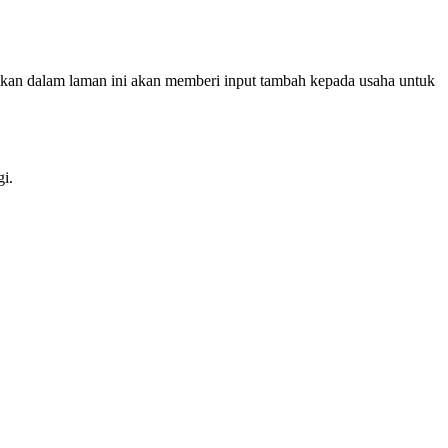
ikan dalam laman ini akan memberi input tambah kepada usaha untuk
gi.