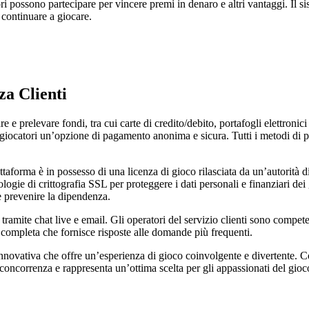
possono partecipare per vincere premi in denaro e altri vantaggi. Il sis
 continuare a giocare.
za Clienti
prelevare fondi, tra cui carte di credito/debito, portafogli elettronici
 giocatori un’opzione di pagamento anonima e sicura. Tutti i metodi di p
aforma è in possesso di una licenza di gioco rilasciata da un’autorità di
ecnologie di crittografia SSL per proteggere i dati personali e finanziari
e prevenire la dipendenza.
 tramite chat live e email. Gli operatori del servizio clienti sono compet
ompleta che fornisce risposte alle domande più frequenti.
novativa che offre un’esperienza di gioco coinvolgente e divertente. Con
concorrenza e rappresenta un’ottima scelta per gli appassionati del gioc