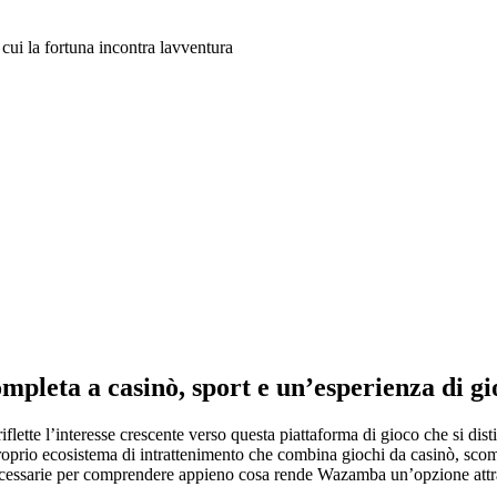
ui la fortuna incontra lavventura
mpleta a casinò, sport e un’esperienza di gi
lette l’interesse crescente verso questa piattaforma di gioco che si dist
oprio ecosistema di intrattenimento che combina giochi da casinò, scom
necessarie per comprendere appieno cosa rende Wazamba un’opzione attra