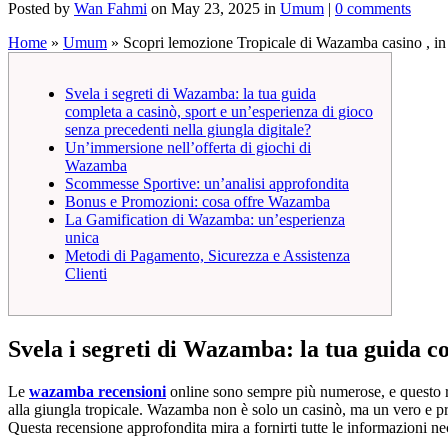
Posted by
Wan Fahmi
on May 23, 2025 in
Umum
|
0 comments
Home
»
Umum
»
Scopri lemozione Tropicale di Wazamba casino , in c
Svela i segreti di Wazamba: la tua guida
completa a casinò, sport e un’esperienza di gioco
senza precedenti nella giungla digitale?
Un’immersione nell’offerta di giochi di
Wazamba
Scommesse Sportive: un’analisi approfondita
Bonus e Promozioni: cosa offre Wazamba
La Gamification di Wazamba: un’esperienza
unica
Metodi di Pagamento, Sicurezza e Assistenza
Clienti
Svela i segreti di Wazamba: la tua guida co
Le
wazamba recensioni
online sono sempre più numerose, e questo rif
alla giungla tropicale. Wazamba non è solo un casinò, ma un vero e pr
Questa recensione approfondita mira a fornirti tutte le informazioni 