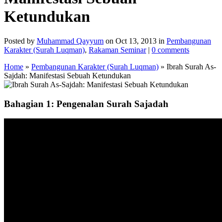
Ketundukan
Posted by
Muhammad Qayyum
on Oct 13, 2013 in
Pembangunan
Karakter (Surah Luqman)
,
Rakaman Seminar
|
0 comments
Home
»
Pembangunan Karakter (Surah Luqman)
»
Ibrah Surah As-
Sajdah: Manifestasi Sebuah Ketundukan
Bahagian 1: Pengenalan Surah Sajadah