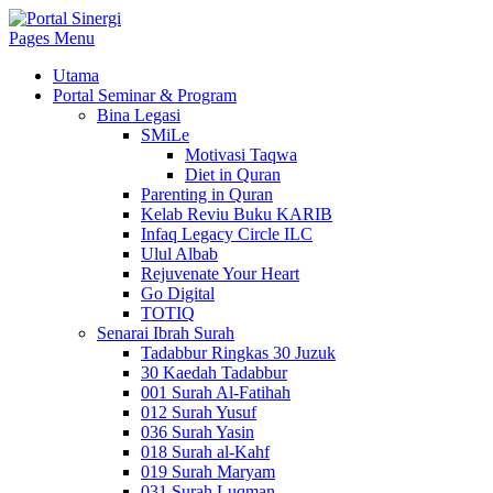
Pages Menu
Utama
Portal Seminar & Program
Bina Legasi
SMiLe
Motivasi Taqwa
Diet in Quran
Parenting in Quran
Kelab Reviu Buku KARIB
Infaq Legacy Circle ILC
Ulul Albab
Rejuvenate Your Heart
Go Digital
TOTIQ
Senarai Ibrah Surah
Tadabbur Ringkas 30 Juzuk
30 Kaedah Tadabbur
001 Surah Al-Fatihah
012 Surah Yusuf
036 Surah Yasin
018 Surah al-Kahf
019 Surah Maryam
031 Surah Luqman