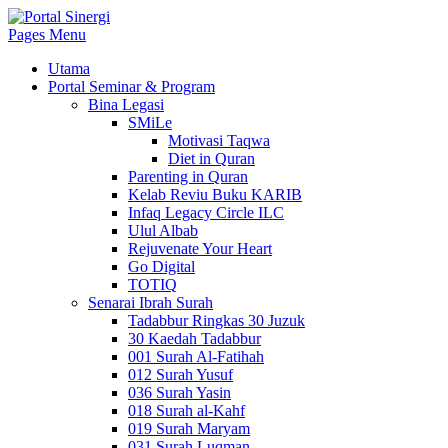
Pages Menu
Utama
Portal Seminar & Program
Bina Legasi
SMiLe
Motivasi Taqwa
Diet in Quran
Parenting in Quran
Kelab Reviu Buku KARIB
Infaq Legacy Circle ILC
Ulul Albab
Rejuvenate Your Heart
Go Digital
TOTIQ
Senarai Ibrah Surah
Tadabbur Ringkas 30 Juzuk
30 Kaedah Tadabbur
001 Surah Al-Fatihah
012 Surah Yusuf
036 Surah Yasin
018 Surah al-Kahf
019 Surah Maryam
031 Surah Luqman