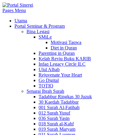
Pages Menu
Utama
Portal Seminar & Program
Bina Legasi
SMiLe
Motivasi Taqwa
Diet in Quran
Parenting in Quran
Kelab Reviu Buku KARIB
Infaq Legacy Circle ILC
Ulul Albab
Rejuvenate Your Heart
Go Digital
TOTIQ
Senarai Ibrah Surah
Tadabbur Ringkas 30 Juzuk
30 Kaedah Tadabbur
001 Surah Al-Fatihah
012 Surah Yusuf
036 Surah Yasin
018 Surah al-Kahf
019 Surah Maryam
031 Surah Luqman