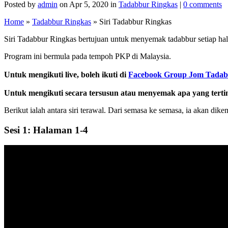
Posted by
admin
on Apr 5, 2020 in
Tadabbur Ringkas
|
0 comments
Home
»
Tadabbur Ringkas
»
Siri Tadabbur Ringkas
Siri Tadabbur Ringkas bertujuan untuk menyemak tadabbur setiap ha
Program ini bermula pada tempoh PKP di Malaysia.
Untuk mengikuti live, boleh ikuti di
Facebook Group Jom Tadab
Untuk mengikuti secara tersusun atau menyemak apa yang terti
Berikut ialah antara siri terawal. Dari semasa ke semasa, ia akan dikem
Sesi 1: Halaman 1-4