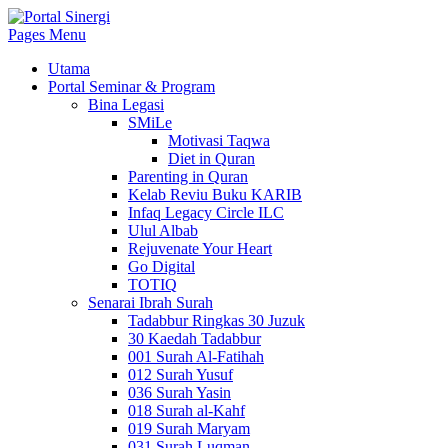
Pages Menu
Utama
Portal Seminar & Program
Bina Legasi
SMiLe
Motivasi Taqwa
Diet in Quran
Parenting in Quran
Kelab Reviu Buku KARIB
Infaq Legacy Circle ILC
Ulul Albab
Rejuvenate Your Heart
Go Digital
TOTIQ
Senarai Ibrah Surah
Tadabbur Ringkas 30 Juzuk
30 Kaedah Tadabbur
001 Surah Al-Fatihah
012 Surah Yusuf
036 Surah Yasin
018 Surah al-Kahf
019 Surah Maryam
031 Surah Luqman