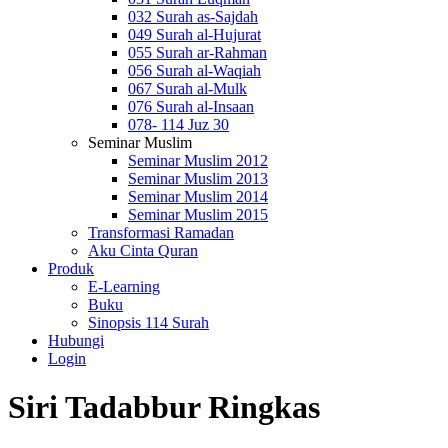
032 Surah as-Sajdah
049 Surah al-Hujurat
055 Surah ar-Rahman
056 Surah al-Waqiah
067 Surah al-Mulk
076 Surah al-Insaan
078- 114 Juz 30
Seminar Muslim
Seminar Muslim 2012
Seminar Muslim 2013
Seminar Muslim 2014
Seminar Muslim 2015
Transformasi Ramadan
Aku Cinta Quran
Produk
E-Learning
Buku
Sinopsis 114 Surah
Hubungi
Login
Siri Tadabbur Ringkas