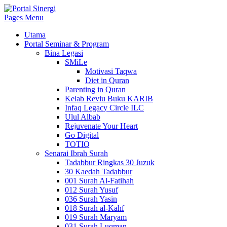
Pages Menu
Utama
Portal Seminar & Program
Bina Legasi
SMiLe
Motivasi Taqwa
Diet in Quran
Parenting in Quran
Kelab Reviu Buku KARIB
Infaq Legacy Circle ILC
Ulul Albab
Rejuvenate Your Heart
Go Digital
TOTIQ
Senarai Ibrah Surah
Tadabbur Ringkas 30 Juzuk
30 Kaedah Tadabbur
001 Surah Al-Fatihah
012 Surah Yusuf
036 Surah Yasin
018 Surah al-Kahf
019 Surah Maryam
031 Surah Luqman