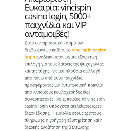
Ευκαιρία: vincispin
casino login, 5000+
παιχνίδια και VIP
ανταμοιβές!
Στον συναρπαστικό κόσμο των
διαδικτυακών καζίνο, το
vinci spin casino
login
αναδεικνύεται ως μια εξαιρετική
επιλογή για τους λάτρεις της ψυχαγωγίας
και της τύχης. Με μια πλούσια συλλογή
από πάνω από 5000 παιχνίδια,
προσφέροντας μια εντυπωσιακή ποικιλία
από κλασικούς κουλοχέρηδες έως
συναρπαστικές live εμπειρίες, το vincispin
casino login υπόσχεται ατελείωτες ώρες
διασκέδασης. Η ευκολία στους τρόπους
πληρωμής, η γρήγορη εξυπηρέτηση και η
διαρκής αναζήτηση της βελτίωσης