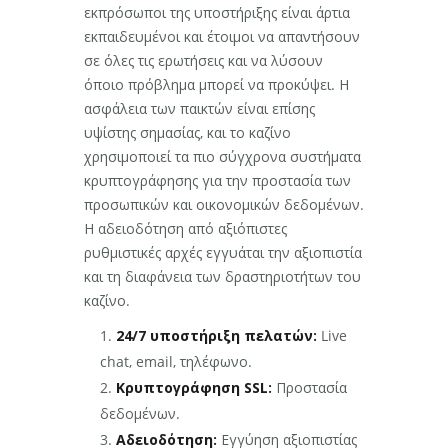
εκπρόσωποι της υποστήριξης είναι άρτια
εκπαιδευμένοι και έτοιμοι να απαντήσουν
σε όλες τις ερωτήσεις και να λύσουν
όποιο πρόβλημα μπορεί να προκύψει. Η
ασφάλεια των παικτών είναι επίσης
υψίστης σημασίας, και το καζίνο
χρησιμοποιεί τα πιο σύγχρονα συστήματα
κρυπτογράφησης για την προστασία των
προσωπικών και οικονομικών δεδομένων.
Η αδειοδότηση από αξιόπιστες
ρυθμιστικές αρχές εγγυάται την αξιοπιστία
και τη διαφάνεια των δραστηριοτήτων του
καζίνο.
24/7 υποστήριξη πελατών:
Live
chat, email, τηλέφωνο.
Κρυπτογράφηση SSL:
Προστασία
δεδομένων.
Αδειοδότηση:
Εγγύηση αξιοπιστίας